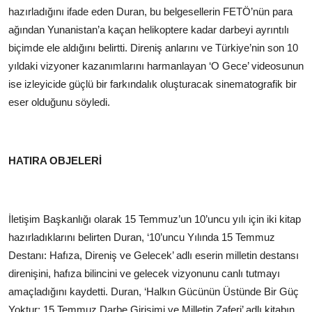
hazırladığını ifade eden Duran, bu belgesellerin FETÖ’nün para
ağından Yunanistan’a kaçan helikoptere kadar darbeyi ayrıntılı
biçimde ele aldığını belirtti. Direniş anlarını ve Türkiye’nin son 10
yıldaki vizyoner kazanımlarını harmanlayan ‘O Gece’ videosunun
ise izleyicide güçlü bir farkındalık oluşturacak sinematografik bir
eser olduğunu söyledi.
HATIRA OBJELERİ
İletişim Başkanlığı olarak 15 Temmuz’un 10’uncu yılı için iki kitap
hazırladıklarını belirten Duran, ‘10’uncu Yılında 15 Temmuz
Destanı: Hafıza, Direniş ve Gelecek’ adlı eserin milletin destansı
direnişini, hafıza bilincini ve gelecek vizyonunu canlı tutmayı
amaçladığını kaydetti. Duran, ‘Halkın Gücünün Üstünde Bir Güç
Yoktur: 15 Temmuz Darbe Girişimi ve Milletin Zaferi’ adlı kitabın