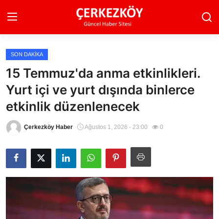
SON DAKIKA
Ana Sayfa
15 Temmuz'da anma etkinlikleri.
Yurt içi ve yurt dışında binlerce
Son Dakika
etkinlik düzenlenecek
Ekonomi Haberleri
Çerkezköy Haber
Ağustos 1, 2026 - 23:00
0
Magazin Haberleri
Spor Haberleri
Teknoloji Haberleri
Dünya Haberleri