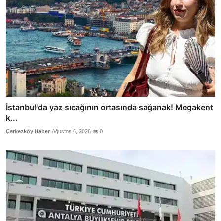
İstanbul'da yaz sıcağının ortasında sağanak! Megakent
k...
Çerkezköy Haber
Ağustos 6, 2026
0