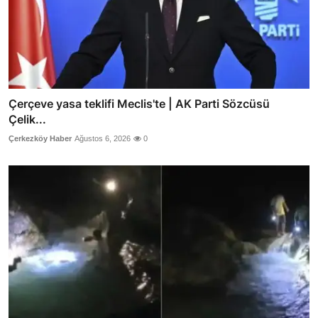
Çerçeve yasa teklifi Meclis'te | AK Parti Sözcüsü
Çelik...
Çerkezköy Haber
Ağustos 6, 2026
0