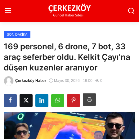
SON DAKIKA
Ana Sayfa
169 personel, 6 drone, 7 bot, 33
araç seferber oldu. Kelkit Çayı'na
Son Dakika
düşen kuzenler aranıyor
Ekonomi Haberleri
Çerkezköy Haber
Mayıs 30, 2026 - 19:00
0
Magazin Haberleri
Spor Haberleri
Teknoloji Haberleri
Dünya Haberleri