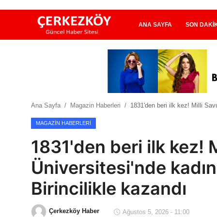
ANA SAYFA
SON DAKI
Ana Sayfa
Son Dakika
Ana Sayfa
Magazin Haberleri
1831'den beri ilk kez! Milli Sav
Ekonomi Haberleri
MAGAZIN HABERLERI
Magazin Haberleri
1831'den beri ilk kez!
Spor Haberleri
Üniversitesi'nde kadınl
Teknoloji Haberleri
Birincilikle kazandı
Dünya Haberleri
Çerkezköy Haber
Ağustos 5, 2026 - 11:00