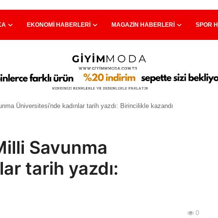
KA
EKONOMI HABERLERI
MAGAZIN HABERLERI
SPOR 
unma Üniversitesi'nde kadınlar tarih yazdı: Birincilikle kazandı
 Milli Savunma
ar tarih yazdı:
0