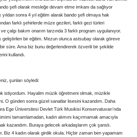
ando şefi olarak mesleğe devam etme imkanı da sağlıyor
lk yıldan sonra 4 yıl eğitim alarak bando şefi olmaya hak
an farklı şehirlerde müze gezileri, farklı gezi türleri
r ve çalgı bakım onarım tarzında 3 farklı program uygulanıyor.
geliştirilen bir eğitim. Mezun olunca astsubay olarak göreve
bir süre. Ama biz bunu değerlendirerek özverili bir şekilde
rini kullandı.
z, şunları söyledi:
k istiyordum. Hayalim müzik öğretmeni olmak, müzikle
i. O günden sonra güzel sanatlar lisesini kazandım. Daha
ra Ege Üniversitesi Devlet Türk Musikisi Konservatuvarı'nda
ğitimimi tamamlamadan, kadın alımını kaçırmamak amacıyla
hak kazandım. Buraya gelecek arkadaşlarım çok şanslı.
er. Biz 4 kadın olarak girdik okula. Hiçbir zaman ben yapamam