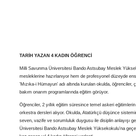
TARİH YAZAN 4 KADIN ÖĞRENCİ
Milli Savunma Üniversitesi Bando Astsubay Meslek Yüksekok
mesleklerine hazırlanıyor hem de profesyonel düzeyde ens
'Mızıka-i Hümayun' adı altında kurulan okulda, öğrenciler, çe
bakım onarım programlarında eğitim görüyor.
Öğrenciler, 2 yıllık eğitim süresince temel askeri eğitimler
orkestra dersleri alıyor. Okulda, Atatürkçü düşünce sistemi
seven, vazife ve sorumluluk duygusu ile disiplin anlayışı gel
Üniversitesi Bando Astsubay Meslek Yüksekokulu'na geçen y