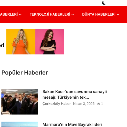
HABERLERI
TEKNOLOJI HABERLERI
DÜNYA HABERLERI
Popüler Haberler
Bakan Kacır'dan savunma sanayii
mesajı: Türkiye'nin tek...
Çerkezköy Haber
Nisan 3, 2026
1
Marmara’nın Mavi Bayrak lideri