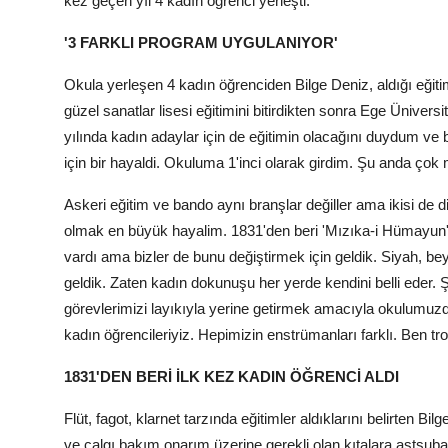
kez geçen yıl 4 kadın öğrenci yerleşti.
'3 FARKLI PROGRAM UYGULANIYOR'
Okula yerleşen 4 kadın öğrenciden Bilge Deniz, aldığı eğiti
güzel sanatlar lisesi eğitimini bitirdikten sonra Ege Ünivers
yılında kadın adaylar için de eğitimin olacağını duydum v
için bir hayaldi. Okuluma 1'inci olarak girdim. Şu anda çok
Askeri eğitim ve bando aynı branşlar değiller ama ikisi de d
olmak en büyük hayalim. 1831'den beri 'Mızıka-i Hümayun' a
vardı ama bizler de bunu değiştirmek için geldik. Siyah, b
geldik. Zaten kadın dokunuşu her yerde kendini belli eder. Ş
görevlerimizi layıkıyla yerine getirmek amacıyla okulumuzd
kadın öğrencileriyiz. Hepimizin enstrümanları farklı. Ben t
1831'DEN BERİ İLK KEZ KADIN ÖĞRENCİ ALDI
Flüt, fagot, klarnet tarzında eğitimler aldıklarını belirten Bi
ve çalgı bakım onarım üzerine gerekli olan kıtalara astsubay