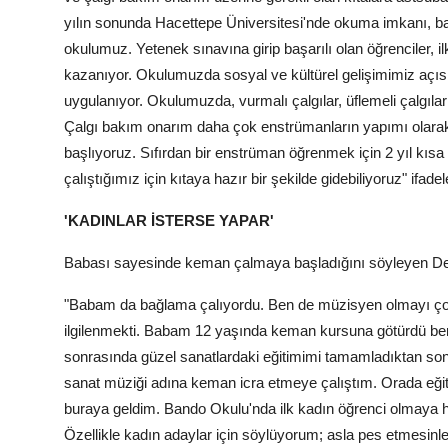
yılın sonunda Hacettepe Üniversitesi'nde okuma imkanı, b
okulumuz. Yetenek sınavına girip başarılı olan öğrenciler, i
kazanıyor. Okulumuzda sosyal ve kültürel gelişimimiz açısınd
uygulanıyor. Okulumuzda, vurmalı çalgılar, üflemeli çalgıla
Çalgı bakım onarım daha çok enstrümanların yapımı olarak 
başlıyoruz. Sıfırdan bir enstrüman öğrenmek için 2 yıl kısa 
çalıştığımız için kıtaya hazır bir şekilde gidebiliyoruz" ifadele
'KADINLAR İSTERSE YAPAR'
Babası sayesinde keman çalmaya başladığını söyleyen Deni
"Babam da bağlama çalıyordu. Ben de müzisyen olmayı ço
ilgilenmekti. Babam 12 yaşında keman kursuna götürdü ben
sonrasında güzel sanatlardaki eğitimimi tamamladıktan son
sanat müziği adına keman icra etmeye çalıştım. Orada e
buraya geldim. Bando Okulu'nda ilk kadın öğrenci olmaya 
Özellikle kadın adaylar için söylüyorum; asla pes etmesinl