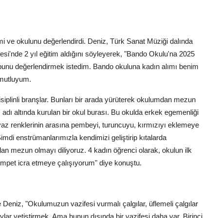
mi ve okulunu değerlendirdi. Deniz, Türk Sanat Müziği dalında
itesi'nde 2 yıl eğitim aldığını söyleyerek, "Bando Okulu'na 2025
e bunu değerlendirmek istedim. Bando okuluna kadın alımı benim
 mutluyum.
isiplinli branşlar. Bunları bir arada yürüterek okulumdan mezun
dı altında kurulan bir okul burası. Bu okulda erkek egemenliği
eyaz renklerinin arasına pembeyi, turuncuyu, kırmızıyı eklemeye
imdi enstrümanlarımızla kendimizi geliştirip kıtalarda
an mezun olmayı diliyoruz. 4 kadın öğrenci olarak, okulun ilk
rompet icra etmeye çalışıyorum" diye konuştu.
lge Deniz, "Okulumuzun vazifesi vurmalı çalgılar, üflemeli çalgılar
lar yetiştirmek. Ama bunun dışında bir vazifesi daha var. Birinci