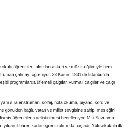
ulu öğrencileri, aldıkları askeri ve müzik eğitimiyle hem
trüman çalmayı öğreniyor. 23 Kasım 1831’de İstanbul'da
şitli programlarda üflemeli çalgılar, vurmalı çalgılar ve çalgı
in yanı sıra enstrüman, solfej, nota okuma, piyano, koro ve
ne gönülden bağlı, vatan ve millet sevgisine sahip, mesleğini
işmiş öğrencilerin yetiştirilmesi hedefleniyor. Milli Savunma
ıldan itibaren kadın öğrenci alımı da başladı. Yüksekokula ilk