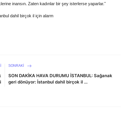
ne inansın. Zaten kadınlar bir şey isterlerse yaparlar."
bul dahil birçok il için alarm
I
SONRAKI
k
SON DAKİKA HAVA DURUMU İSTANBUL: Sağanak
i
geri dönüyor: İstanbul dahil birçok il ...