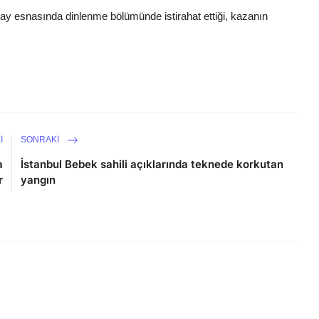
y esnasında dinlenme bölümünde istirahat ettiği, kazanın
I
SONRAKI
a
İstanbul Bebek sahili açıklarında teknede korkutan
r
yangın