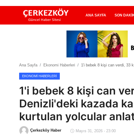
ANA SAYFA
SON DAKI
Ana Sayfa
Son Dakika
Ana Sayfa
Ekonomi Haberleri
1'i bebek 8 kişi can verdi, 33 
Ekonomi Haberleri
EKONOMI HABERLERI
Magazin Haberleri
1'i bebek 8 kişi can ver
Spor Haberleri
Denizli'deki kazada ka
Teknoloji Haberleri
kurtulan yolcular anlat
Dünya Haberleri
Çerkezköy Haber
Mayıs 31, 2026 - 23:00