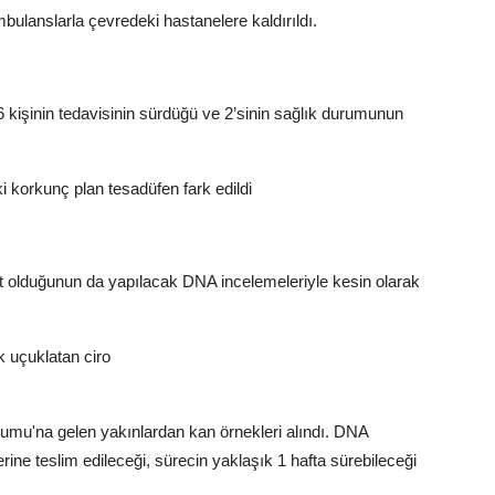
bulanslarla çevredeki hastanelere kaldırıldı.
16 kişinin tedavisinin sürdüğü ve 2’sinin sağlık durumunun
ki korkunç plan tesadüfen fark edildi
it olduğunun da yapılacak DNA incelemeleriyle kesin olarak
k uçuklatan ciro
rumu'na gelen yakınlardan kan örnekleri alındı. DNA
ne teslim edileceği, sürecin yaklaşık 1 hafta sürebileceği