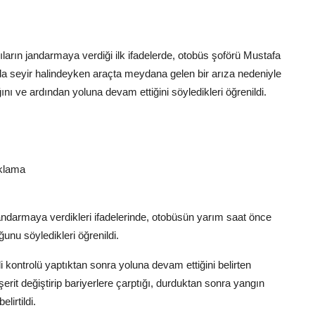
ların jandarmaya verdiği ilk ifadelerde, otobüs şoförü Mustafa
a seyir halindeyken araçta meydana gelen bir arıza nedeniyle
ını ve ardından yoluna devam ettiğini söyledikleri öğrenildi.
uklama
andarmaya verdikleri ifadelerinde, otobüsün yarım saat önce
unu söyledikleri öğrenildi.
kontrolü yaptıktan sonra yoluna devam ettiğini belirten
şerit değiştirip bariyerlere çarptığı, durduktan sonra yangın
elirtildi.