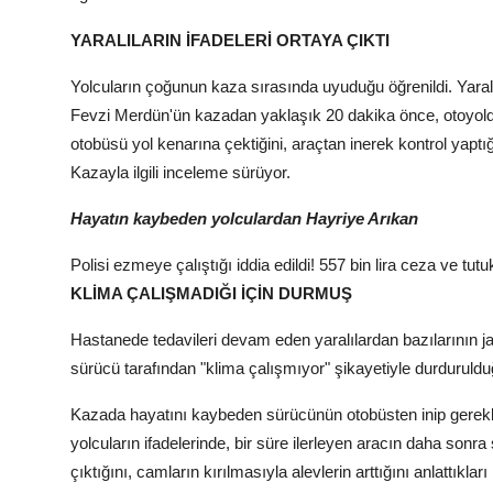
YARALILARIN İFADELERİ ORTAYA ÇIKTI
Yolcuların çoğunun kaza sırasında uyuduğu öğrenildi. Yaralı
Fevzi Merdün'ün kazadan yaklaşık 20 dakika önce, otoyold
otobüsü yol kenarına çektiğini, araçtan inerek kontrol yaptığ
Kazayla ilgili inceleme sürüyor.
Hayatın kaybeden yolculardan Hayriye Arıkan
Polisi ezmeye çalıştığı iddia edildi! 557 bin lira ceza ve tut
KLİMA ÇALIŞMADIĞI İÇİN DURMUŞ
Hastanede tedavileri devam eden yaralılardan bazılarının j
sürücü tarafından "klima çalışmıyor" şikayetiyle durdurulduğ
Kazada hayatını kaybeden sürücünün otobüsten inip gerekli 
yolcuların ifadelerinde, bir süre ilerleyen aracın daha sonra 
çıktığını, camların kırılmasıyla alevlerin arttığını anlattıkları b