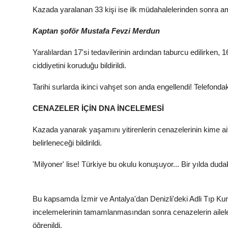
Kazada yaralanan 33 kişi ise ilk müdahalelerinden sonra am
Kaptan şoför Mustafa Fevzi Merdun
Yaralılardan 17'si tedavilerinin ardından taburcu edilirken, 
ciddiyetini koruduğu bildirildi.
Tarihi surlarda ikinci vahşet son anda engellendi! Telefonda
CENAZELER İÇİN DNA İNCELEMESİ
Kazada yanarak yaşamını yitirenlerin cenazelerinin kime a
belirleneceği bildirildi.
'Milyoner' lise! Türkiye bu okulu konuşuyor... Bir yılda duda
Bu kapsamda İzmir ve Antalya'dan Denizli'deki Adli Tıp Ku
incelemelerinin tamamlanmasından sonra cenazelerin aileleri
öğrenildi.