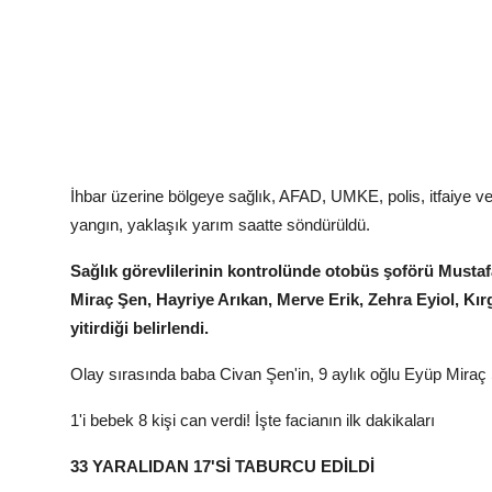
İhbar üzerine bölgeye sağlık, AFAD, UMKE, polis, itfaiye ve 
yangın, yaklaşık yarım saatte söndürüldü.
Sağlık görevlilerinin kontrolünde otobüs şoförü Mustaf
Miraç Şen, Hayriye Arıkan, Merve Erik, Zehra Eyiol, Kı
yitirdiği belirlendi.
Olay sırasında baba Civan Şen'in, 9 aylık oğlu Eyüp Miraç
1'i bebek 8 kişi can verdi! İşte facianın ilk dakikaları
33 YARALIDAN 17'Sİ TABURCU EDİLDİ