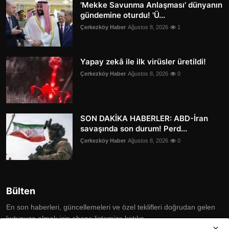
'Mekke Savunma Anlaşması' dünyanın
gündemine oturdu! 'Ü...
Çerkezköy Haber
Ağustos 8, 2026
1
Yapay zekâ ile ilk virüsler üretildi!
Çerkezköy Haber
Ağustos 8, 2026
0
SON DAKİKA HABERLER: ABD-İran
savaşında son durum! Perd...
Çerkezköy Haber
Ağustos 8, 2026
0
Bülten
En son haberleri, güncellemeleri ve özel teklifleri doğrudan gelen
kutunuza almak için abone listemize katılın