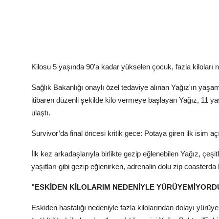
Kilosu 5 yaşında 90'a kadar yükselen çocuk, fazla kilolar
Sağlık Bakanlığı onaylı özel tedaviye alınan Yağız'ın yaşam
itibaren düzenli şekilde kilo vermeye başlayan Yağız, 11 ya
ulaştı.
Survivor’da final öncesi kritik gece: Potaya giren ilk isim aç
İlk kez arkadaşlarıyla birlikte gezip eğlenebilen Yağız, çeşi
yaşıtları gibi gezip eğlenirken, adrenalin dolu zip coasterd
"ESKİDEN KİLOLARIM NEDENİYLE YÜRÜYEMİYORD
Eskiden hastalığı nedeniyle fazla kilolarından dolayı yürüyem