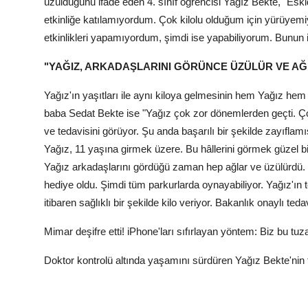
üzüldüğünü ifade eden 4. sınıf öğrencisi Yağız Bekte, "Eski
etkinliğe katılamıyordum. Çok kilolu olduğum için yürüyemi
etkinlikleri yapamıyordum, şimdi ise yapabiliyorum. Bunun 
"YAĞIZ, ARKADAŞLARINI GÖRÜNCE ÜZÜLÜR VE AĞ
Yağız'ın yaşıtları ile aynı kiloya gelmesinin hem Yağız hem
baba Sedat Bekte ise "Yağız çok zor dönemlerden geçti. Çok
ve tedavisini görüyor. Şu anda başarılı bir şekilde zayıflamı
Yağız, 11 yaşına girmek üzere. Bu hâllerini görmek güzel 
Yağız arkadaşlarını gördüğü zaman hep ağlar ve üzülürdü. ‘
hediye oldu. Şimdi tüm parkurlarda oynayabiliyor. Yağız'ın
itibaren sağlıklı bir şekilde kilo veriyor. Bakanlık onaylı te
Mimar deşifre etti! iPhone'ları sıfırlayan yöntem: Biz bu t
Doktor kontrolü altında yaşamını sürdüren Yağız Bekte'nin