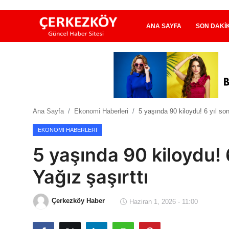
ANA SAYFA
SON DAKI
Ana Sayfa
Son Dakika
Ana Sayfa
Ekonomi Haberleri
5 yaşında 90 kiloydu! 6 yıl so
Ekonomi Haberleri
EKONOMI HABERLERI
Magazin Haberleri
5 yaşında 90 kiloydu! 
Spor Haberleri
Yağız şaşırttı
Teknoloji Haberleri
Çerkezköy Haber
Haziran 1, 2026 - 11:00
Dünya Haberleri