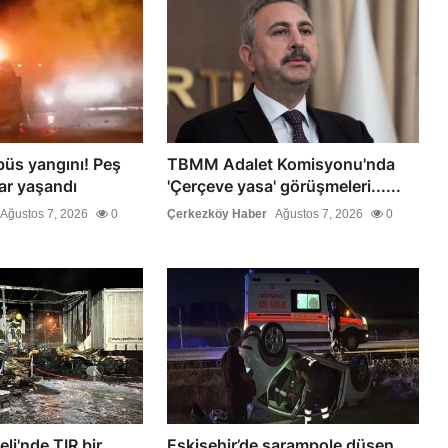
büs yangını! Peş
TBMM Adalet Komisyonu'nda
ar yaşandı
'Çerçeve yasa' görüşmeleri......
Ağustos 7, 2026
0
Çerkezköy Haber
Ağustos 7, 2026
0
li'nde TIR bir
Eskişehir’de şarampole düşen