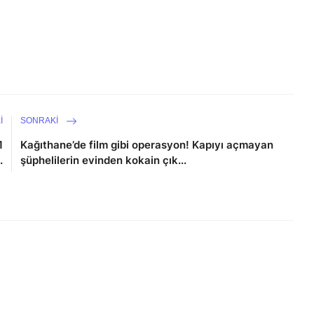
I
SONRAKI
1
Kağıthane’de film gibi operasyon! Kapıyı açmayan
.
şüphelilerin evinden kokain çık...