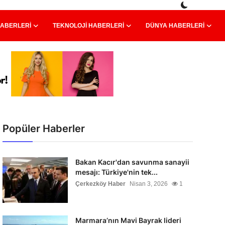
HABERLERI
TEKNOLOJI HABERLERI
DÜNYA HABERLERI
Popüler Haberler
Bakan Kacır'dan savunma sanayii
mesajı: Türkiye'nin tek...
Çerkezköy Haber
Nisan 3, 2026
1
Marmara’nın Mavi Bayrak lideri