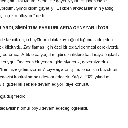
den çok kiloluydum. Şimdi ise gayet iyiyim. Eskiden hiçbir
yordum. Şimdi kilom gayet iyi. Eskiden arkadaşlarımın yaptığı
için çok mutluyum" dedi.
LARDI, ŞİMDİ TÜM PARKURLARDA OYNAYABİLİYOR"
 de kendileri için büyük mutluluk kaynağı olduğunu ifade eden
 kiloluydu. Zayıflaması için özel bir tedavi görmesi gerekiyordu
ş durumda. Artık o da yaşıtları gibi etkinliklere katılmaya başladı.
bir duygu. Önceden bir yerlere gidemiyorduk, gezemiyorduk.
Ben niye gidemiyorum?' diye ağlardı. Şimdi onun için büyük bir
 tedavisi kontrol amaçlı devam edecek. Yağız, 2022 yılından
davisi güzel bir şekilde devam ediyor" diye konuştu.
uzağa düşmedik
 tedavisinin ömür boyu devam edeceği öğrenildi.