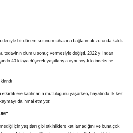
ı nedeniyle bir dönem solunum cihazına bağlanmak zorunda kaldı.
ı, tedavinin olumlu sonuç vermesiyle değişti. 2022 yılından
şında 40 kiloya düşerek yaşıtlarıyla aynı boy-kilo indeksine
ıklandı
tli etkinliklere katılmanın mutluluğunu yaşarken, hayatında ilk kez
a kaymayı da ihmal etmiyor.
UM"
ediği için yaşıtları gibi etkinliklere katılamadığını ve buna çok