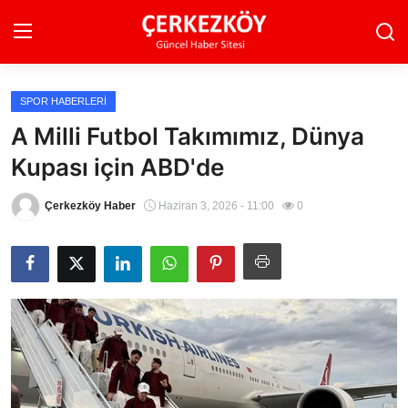
SPOR HABERLERI
Ana Sayfa
A Milli Futbol Takımımız, Dünya
Kupası için ABD'de
Son Dakika
Ekonomi Haberleri
Çerkezköy Haber
Haziran 3, 2026 - 11:00
0
Magazin Haberleri
Spor Haberleri
Teknoloji Haberleri
Dünya Haberleri