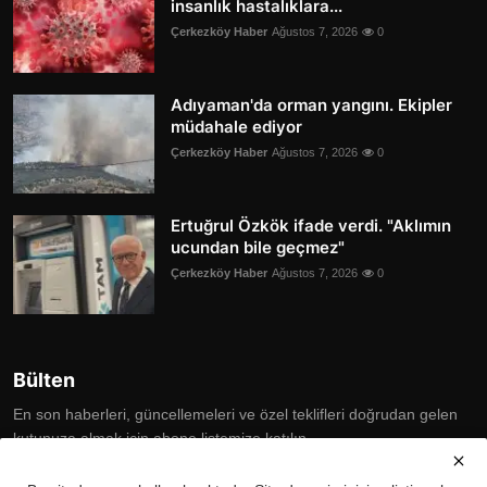
insanlık hastalıklara...
Çerkezköy Haber
Ağustos 7, 2026
0
Adıyaman'da orman yangını. Ekipler
müdahale ediyor
Çerkezköy Haber
Ağustos 7, 2026
0
Ertuğrul Özkök ifade verdi. "Aklımın
ucundan bile geçmez"
Çerkezköy Haber
Ağustos 7, 2026
0
Bülten
En son haberleri, güncellemeleri ve özel teklifleri doğrudan gelen
kutunuza almak için abone listemize katılın