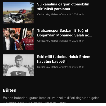
Su kanalına çarpan otomobilin
sürücüsü yaralandı
Çerkezköy Haber
Ağustos 9, 2026
0
Trabzonspor Başkanı Ertuğrul
Doğan'dan Mohamed Salah aç...
Çerkezköy Haber
Ağustos 9, 2026
0
Eski milli futbolcu Haluk Erdem
hayatını kaybetti
Çerkezköy Haber
Ağustos 9, 2026
0
Bülten
En son haberleri, güncellemeleri ve özel teklifleri doğrudan gelen
kutunuza almak için abone listemize katılın