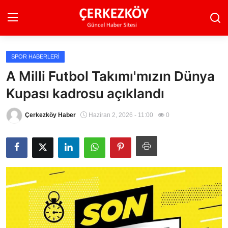
SPOR HABERLERI
Ana Sayfa
A Milli Futbol Takımı'mızın Dünya
Kupası kadrosu açıklandı
Son Dakika
Ekonomi Haberleri
Çerkezköy Haber
Haziran 2, 2026 - 11:00
0
Magazin Haberleri
Spor Haberleri
Teknoloji Haberleri
Dünya Haberleri