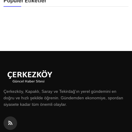
Popüler Etiketler
Çerkezköy, Kapaklı, Saray ve Tekirdağ'ın yerel gündemini en
doğru ve hızlı şekilde öğrenin. Gündemden ekonomiye, spordan
siyasete kadar tüm önemli olaylar.