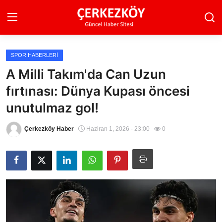
SPOR HABERLERI
Ana Sayfa
A Milli Takım'da Can Uzun
fırtınası: Dünya Kupası öncesi
Son Dakika
unutulmaz gol!
Ekonomi Haberleri
Çerkezköy Haber
Haziran 1, 2026 - 23:00
0
Magazin Haberleri
Spor Haberleri
Teknoloji Haberleri
Dünya Haberleri