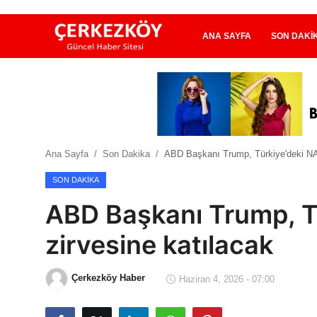
ANA SAYFA
SON DAKI
Ana Sayfa
Son Dakika
Ana Sayfa
Son Dakika
ABD Başkanı Trump, Türkiye'deki NA
Ekonomi Haberleri
SON DAKIKA
Magazin Haberleri
ABD Başkanı Trump, T
Spor Haberleri
zirvesine katılacak
Teknoloji Haberleri
Çerkezköy Haber
Haziran 4, 2026 - 07:00
Dünya Haberleri