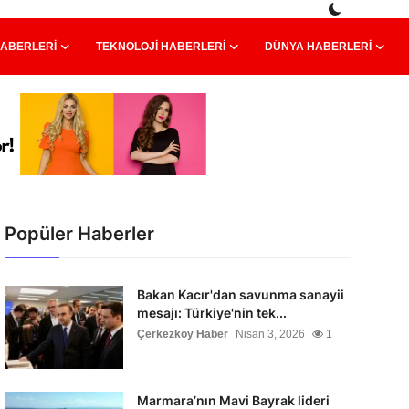
HABERLERI
TEKNOLOJI HABERLERI
DÜNYA HABERLERI
Popüler Haberler
Bakan Kacır'dan savunma sanayii
mesajı: Türkiye'nin tek...
Çerkezköy Haber
Nisan 3, 2026
1
Marmara’nın Mavi Bayrak lideri