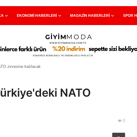
KA
EKONOMI HABERLERI
MAGAZIN HABERLERI
SPOR 
TO zirvesine katılacak
ürkiye'deki NATO
0