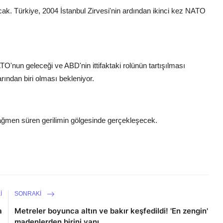
lacak. Türkiye, 2004 İstanbul Zirvesi'nin ardından ikinci kez NATO
nun geleceği ve ABD'nin ittifaktaki rolünün tartışılması
larından biri olması bekleniyor.
rağmen süren gerilimin gölgesinde gerçekleşecek.
I
SONRAKI
a
Metreler boyunca altın ve bakır keşfedildi! 'En zengin'
.
madenlerden birini yanı ...