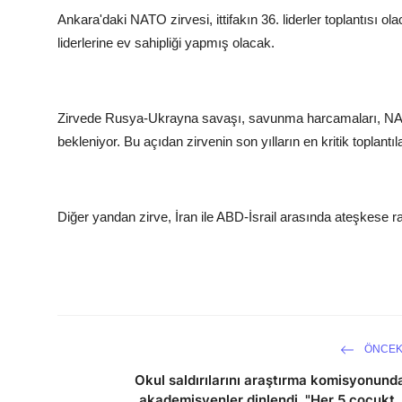
Ankara'daki NATO zirvesi, ittifakın 36. liderler toplantısı o
liderlerine ev sahipliği yapmış olacak.
Zirvede Rusya-Ukrayna savaşı, savunma harcamaları, NATO'
bekleniyor. Bu açıdan zirvenin son yılların en kritik toplantı
Diğer yandan zirve, İran ile ABD-İsrail arasında ateşkese 
ÖNCEK
Okul saldırılarını araştırma komisyonund
akademisyenler dinlendi. "Her 5 çocukt..