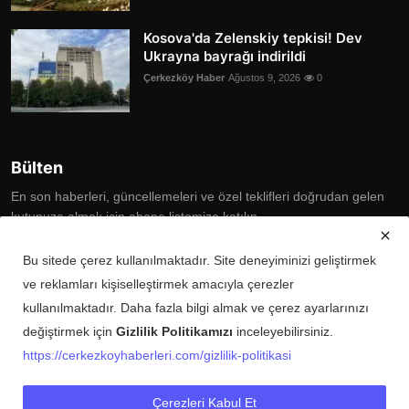
Kosova'da Zelenskiy tepkisi! Dev
Ukrayna bayrağı indirildi
Çerkezköy Haber
Ağustos 9, 2026
0
Bülten
En son haberleri, güncellemeleri ve özel teklifleri doğrudan gelen
kutunuza almak için abone listemize katılın
Subscribe
Bu sitede çerez kullanılmaktadır. Site deneyiminizi geliştirmek
ve reklamları kişiselleştirmek amacıyla çerezler
kullanılmaktadır. Daha fazla bilgi almak ve çerez ayarlarınızı
değiştirmek için
Gizlilik Politikamızı
inceleyebilirsiniz.
Copyright © 2025 Çerkezköy Haberleri Tüm Hakları Saklıdır.
https://cerkezkoyhaberleri.com/gizlilik-politikasi
Künye
Şartlar ve Koşullar
Gizlilik Politikası
İletişim
Çerezleri Kabul Et