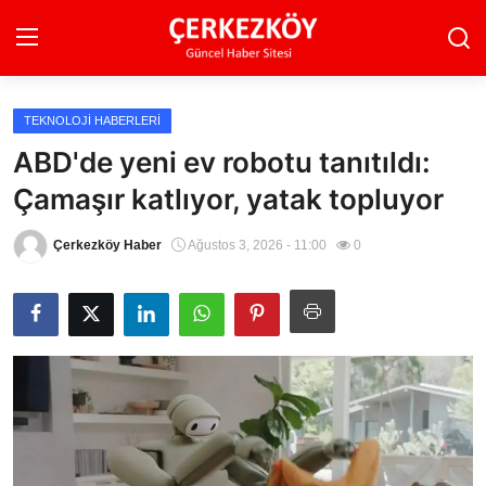
TEKNOLOJI HABERLERI
Ana Sayfa
ABD'de yeni ev robotu tanıtıldı:
Çamaşır katlıyor, yatak topluyor
Son Dakika
Ekonomi Haberleri
Çerkezköy Haber
Ağustos 3, 2026 - 11:00
0
Magazin Haberleri
Spor Haberleri
Teknoloji Haberleri
Dünya Haberleri