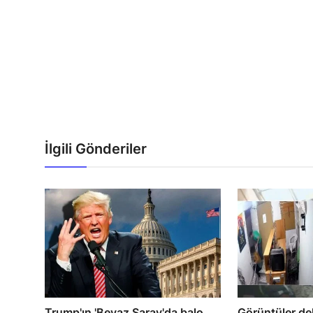
İlgili Gönderiler
Trump'ın 'Beyaz Saray'da balo
Görüntüler de