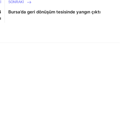
I
SONRAKI
4
Bursa’da geri dönüşüm tesisinde yangın çıktı
ı