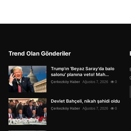
Trend Olan Gönderiler
Trump'ın 'Beyaz Saray'da balo
salonu' planına veto! Mah...
Çerkezköy Haber
Ağustos 7, 2026
0
Devlet Bahçeli, nikah şahidi oldu
Çerkezköy Haber
Ağustos 7, 2026
0