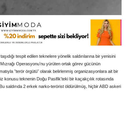
ıdığı tespit edilen teknelere yönelik saldırılarına bir yenisini
ızrağı Operasyonu'nu yürüten ortak görev gücünün
la "terör örgütü" olarak belirlenmiş organizasyonlara ait bir
n söz konusu teknenin Doğu Pasifik'teki bir kaçakçılık rotasında
Bu saldırıda 2 erkek narko-terörist öldürülmüş, hiçbir ABD askeri