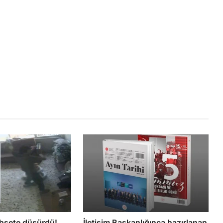
hşete düşürdü!
İletişim Başkanlığınca hazırlanan