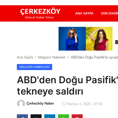
ANA SAYFA
SON DAKI
Ana Sayfa
Son Dakika
Ana Sayfa
Magazin Haberleri
ABD'den Doğu Pasifik'te uyuştu
Ekonomi Haberleri
MAGAZIN HABERLERI
Magazin Haberleri
ABD'den Doğu Pasifik'
Spor Haberleri
tekneye saldırı
Teknoloji Haberleri
Çerkezköy Haber
Haziran 4, 2026 - 07:00
Dünya Haberleri