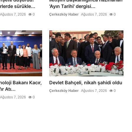
lerde sürükle...
'Ayın Tarihi' dergisi...
Ağustos 7, 2026
0
Çerkezköy Haber
Ağustos 7, 2026
0
oloji Bakanı Kacır,
Devlet Bahçeli, nikah şahidi oldu
r Atı...
Çerkezköy Haber
Ağustos 7, 2026
0
Ağustos 7, 2026
0