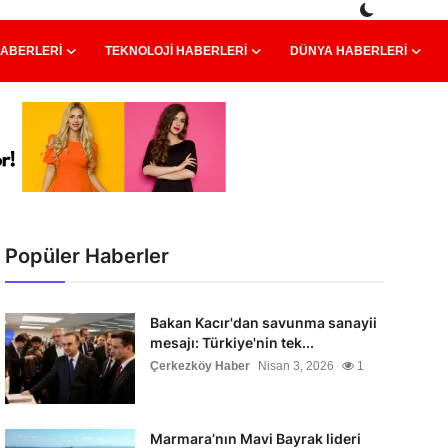
HABERLERI
TEKNOLOJI HABERLERI
DÜNYA HABERLERI
Popüler Haberler
Bakan Kacır'dan savunma sanayii
mesajı: Türkiye'nin tek...
Çerkezköy Haber
Nisan 3, 2026
1
Marmara’nın Mavi Bayrak lideri