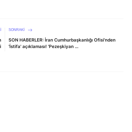
I
SONRAKI
n
SON HABERLER: İran Cumhurbaşkanlığı Ofisi'nden
i
'İstifa' açıklaması! 'Pezeşkiyan ...