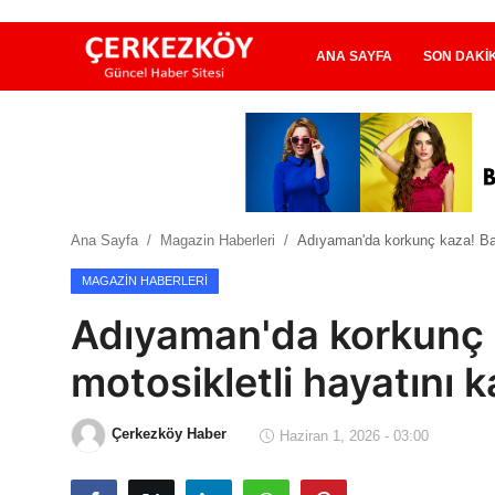
ANA SAYFA
SON DAKI
Ana Sayfa
Son Dakika
Ana Sayfa
Magazin Haberleri
Adıyaman'da korkunç kaza! Bari
Ekonomi Haberleri
MAGAZIN HABERLERI
Magazin Haberleri
Adıyaman'da korkunç k
Spor Haberleri
motosikletli hayatını k
Teknoloji Haberleri
Çerkezköy Haber
Haziran 1, 2026 - 03:00
Dünya Haberleri