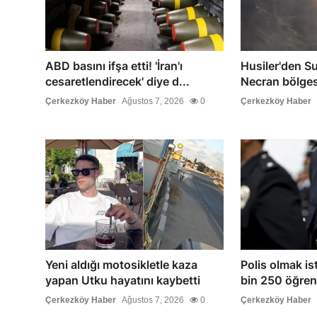
ABD basını ifşa etti! 'İran'ı
Husiler'den Su
cesaretlendirecek' diye d...
Necran bölgesi
Çerkezköy Haber
Ağustos 7, 2026
0
Çerkezköy Haber
Yeni aldığı motosikletle kaza
Polis olmak is
yapan Utku hayatını kaybetti
bin 250 öğren
Çerkezköy Haber
Ağustos 7, 2026
0
Çerkezköy Haber