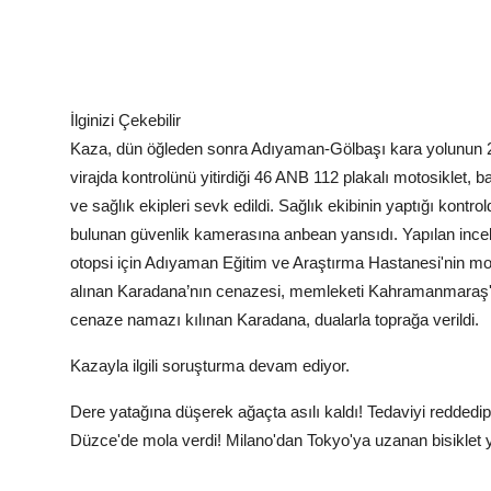
İlginizi Çekebilir
Kaza, dün öğleden sonra Adıyaman-Gölbaşı kara yolunun 2
virajda kontrolünü yitirdiği 46 ANB 112 plakalı motosiklet, 
ve sağlık ekipleri sevk edildi. Sağlık ekibinin yaptığı kontr
bulunan güvenlik kamerasına anbean yansıdı. Yapılan inc
otopsi için Adıyaman Eğitim ve Araştırma Hastanesi'nin morg
alınan Karadana’nın cenazesi, memleketi Kahramanmaraş'
cenaze namazı kılınan Karadana, dualarla toprağa verildi.
Kazayla ilgili soruşturma devam ediyor.
Dere yatağına düşerek ağaçta asılı kaldı! Tedaviyi reddedip
Düzce'de mola verdi! Milano'dan Tokyo'ya uzanan bisiklet 