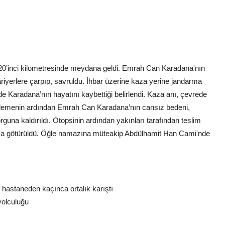
0’inci kilometresinde meydana geldi. Emrah Can Karadana'nın
bariyerlere çarpıp, savruldu. İhbar üzerine kaza yerine jandarma
olde Karadana’nın hayatını kaybettiği belirlendi. Kaza anı, çevrede
elemenin ardından Emrah Can Karadana’nın cansız bedeni,
una kaldırıldı. Otopsinin ardından yakınları tarafından teslim
a götürüldü. Öğle namazına müteakip Abdülhamit Han Cami'nde
 hastaneden kaçınca ortalık karıştı
yolculuğu