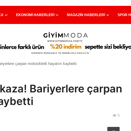
KA
EKONOMI HABERLERI
MAGAZIN HABERLERI
SPOR 
yerlere çarpan motosikletli hayatını kaybetti
aza! Bariyerlere çarpan
aybetti
0