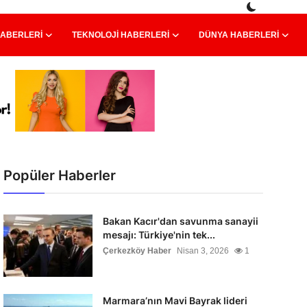
HABERLERI
TEKNOLOJI HABERLERI
DÜNYA HABERLERI
Popüler Haberler
Bakan Kacır'dan savunma sanayii
mesajı: Türkiye'nin tek...
Çerkezköy Haber
Nisan 3, 2026
1
Marmara’nın Mavi Bayrak lideri