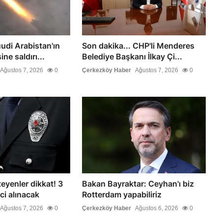
udi Arabistan'ın
Son dakika... CHP'li Menderes
ne saldırı...
Belediye Başkanı İlkay Çi...
Ağustos 7, 2026
0
Çerkezköy Haber
Ağustos 7, 2026
0
teyenler dikkat! 3
Bakan Bayraktar: Ceyhan'ı biz
ci alınacak
Rotterdam yapabiliriz
Ağustos 7, 2026
0
Çerkezköy Haber
Ağustos 6, 2026
0