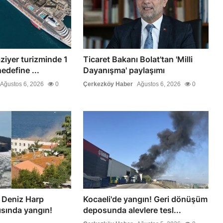
ziyer turizminde 1
Ticaret Bakanı Bolat'tan 'Milli
edefine ...
Dayanışma' paylaşımı
Ağustos 6, 2026
0
Çerkezköy Haber
Ağustos 6, 2026
0
 Deniz Harp
Kocaeli'de yangın! Geri dönüşüm
ısında yangın!
deposunda alevlere tesl...