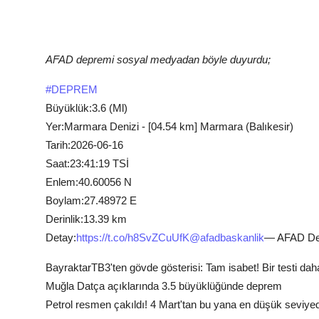
AFAD depremi sosyal medyadan böyle duyurdu;
#DEPREM
Büyüklük:3.6 (Ml)
Yer:Marmara Denizi - [04.54 km] Marmara (Balıkesir)
Tarih:2026-06-16
Saat:23:41:19 TSİ
Enlem:40.60056 N
Boylam:27.48972 E
Derinlik:13.39 km
Detay:
https://t.co/h8SvZCuUfK
@afadbaskanlik
— AFAD De
BayraktarTB3'ten gövde gösterisi: Tam isabet! Bir testi dah
Muğla Datça açıklarında 3.5 büyüklüğünde deprem
Petrol resmen çakıldı! 4 Mart'tan bu yana en düşük seviye