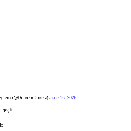
prem (@DepremDairesi)
June 16, 2026
a geçti
de