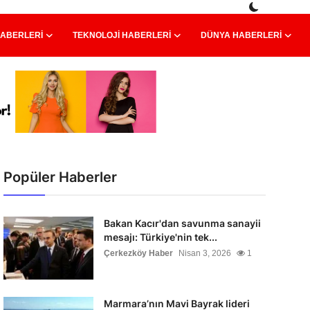
HABERLERI
TEKNOLOJI HABERLERI
DÜNYA HABERLERI
Popüler Haberler
Bakan Kacır'dan savunma sanayii
mesajı: Türkiye'nin tek...
Çerkezköy Haber
Nisan 3, 2026
1
Marmara’nın Mavi Bayrak lideri