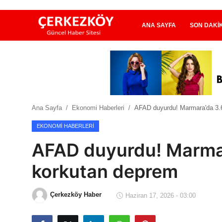
ANA SAYFA
SON DAKI
Ana Sayfa
Son Dakika
Ana Sayfa
Ekonomi Haberleri
AFAD duyurdu! Marmara'da 3.
Ekonomi Haberleri
EKONOMI HABERLERI
Magazin Haberleri
AFAD duyurdu! Marma
Spor Haberleri
korkutan deprem
Teknoloji Haberleri
Çerkezköy Haber
Haziran 17, 2026 - 03:00
Dünya Haberleri