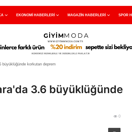
KA
EKONOMI HABERLERI
MAGAZIN HABERLERI
SPOR 
6 büyüklüğünde korkutan deprem
ra'da 3.6 büyüklüğünde
0