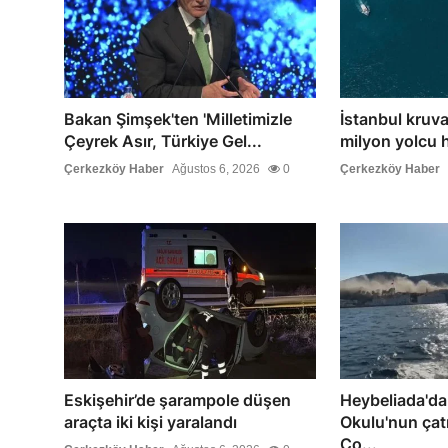
Bakan Şimşek'ten 'Milletimizle
İstanbul kruva
Çeyrek Asır, Türkiye Gel...
milyon yolcu h
Çerkezköy Haber
Ağustos 6, 2026
0
Çerkezköy Haber
Eskişehir’de şarampole düşen
Heybeliada'da
araçta iki kişi yaralandı
Okulu'nun çat
Ço...