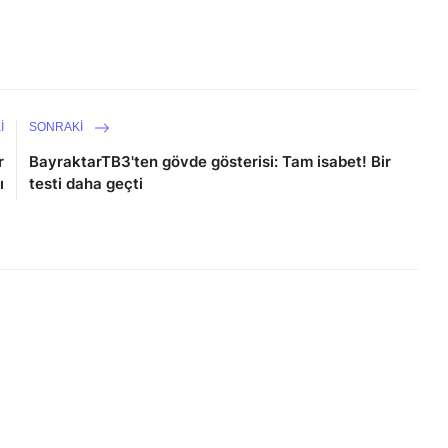
I
SONRAKI
r
BayraktarTB3'ten gövde gösterisi: Tam isabet! Bir
ı
testi daha geçti