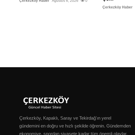
Çerkezköy Haber
Ağustos 6, 2026
0
Çerkezköy Haber
Çerkezköy, Kapaklı, Saray ve Tekirdağ'ın yerel
gündemini en doğru ve hızlı şekilde öğrenin. Gündemden
ekonomiye, spordan siyasete kadar tüm önemli olaylar.