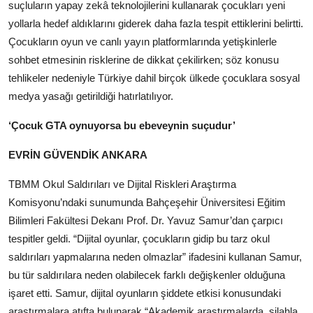
suçluların yapay zekâ teknolojilerini kullanarak çocukları yeni
yollarla hedef aldıklarını giderek daha fazla tespit ettiklerini belirtti.
Çocukların oyun ve canlı yayın platformlarında yetişkinlerle
sohbet etmesinin risklerine de dikkat çekilirken; söz konusu
tehlikeler nedeniyle Türkiye dahil birçok ülkede çocuklara sosyal
medya yasağı getirildiği hatırlatılıyor.
‘Çocuk GTA oynuyorsa bu ebeveynin suçudur’
EVRİN GÜVENDİK ANKARA
TBMM Okul Saldırıları ve Dijital Riskleri Araştırma
Komisyonu’ndaki sunumunda Bahçeşehir Üniversitesi Eğitim
Bilimleri Fakültesi Dekanı Prof. Dr. Yavuz Samur’dan çarpıcı
tespitler geldi. “Dijital oyunlar, çocukların gidip bu tarz okul
saldırıları yapmalarına neden olmazlar” ifadesini kullanan Samur,
bu tür saldırılara neden olabilecek farklı değişkenler olduğuna
işaret etti. Samur, dijital oyunların şiddete etkisi konusundaki
araştırmalara atıfta bulunarak “Akademik araştırmalarda, silahla