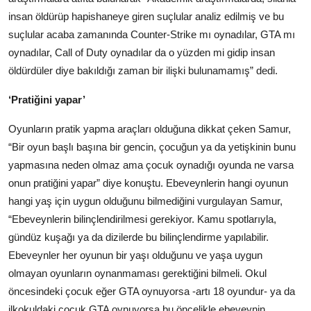
insan öldürüp hapishaneye giren suçlular analiz edilmiş ve bu
suçlular acaba zamanında Counter-Strike mı oynadılar, GTA mı
oynadılar, Call of Duty oynadılar da o yüzden mi gidip insan
öldürdüler diye bakıldığı zaman bir ilişki bulunamamış” dedi.
‘Pratiğini yapar’
Oyunların pratik yapma araçları olduğuna dikkat çeken Samur,
“Bir oyun başlı başına bir gencin, çocuğun ya da yetişkinin bunu
yapmasına neden olmaz ama çocuk oynadığı oyunda ne varsa
onun pratiğini yapar” diye konuştu. Ebeveynlerin hangi oyunun
hangi yaş için uygun olduğunu bilmediğini vurgulayan Samur,
“Ebeveynlerin bilinçlendirilmesi gerekiyor. Kamu spotlarıyla,
gündüz kuşağı ya da dizilerde bu bilinçlendirme yapılabilir.
Ebeveynler her oyunun bir yaşı olduğunu ve yaşa uygun
olmayan oyunların oynanmaması gerektiğini bilmeli. Okul
öncesindeki çocuk eğer GTA oynuyorsa -artı 18 oyundur- ya da
ilkokuldaki çocuk GTA oynuyorsa bu öncelikle ebeveynin