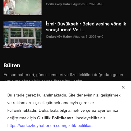
Çerkezköy Haber
Ağustos 6, 2026
0
İzmir Büyükşehir Belediyesine yönelik
soruşturma! Veli ...
Çerkezköy Haber
Ağustos 6, 2026
0
Bülten
En son haberleri, güncellemeleri ve özel teklifleri doğrudan gelen
kutunuza almak için abone listemize katılın
Subscribe
Bu sitede çerez kullanılmaktadır. Site deneyiminizi geliştirmek
ve reklamları kişiselleştirmek amacıyla çerezler
kullanılmaktadır. Daha fazla bilgi almak ve çerez ayarlarınızı
değiştirmek için
Gizlilik Politikamızı
inceleyebilirsiniz.
Copyright © 2025 Çerkezköy Haberleri Tüm Hakları Saklıdır.
https://cerkezkoyhaberleri.com/gizlilik-politikasi