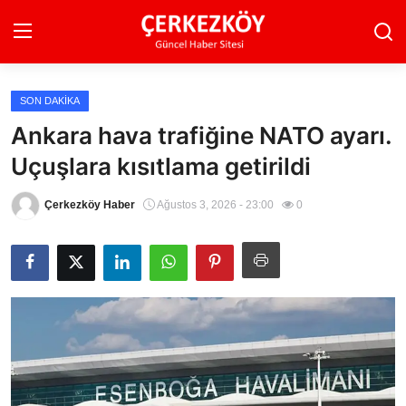
SON DAKIKA
Ana Sayfa
Ankara hava trafiğine NATO ayarı.
Uçuşlara kısıtlama getirildi
Son Dakika
Ekonomi Haberleri
Çerkezköy Haber
Ağustos 3, 2026 - 23:00
0
Magazin Haberleri
Spor Haberleri
Teknoloji Haberleri
Dünya Haberleri