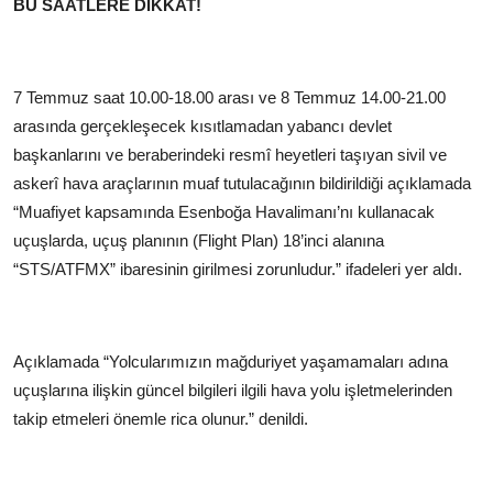
BU SAATLERE DİKKAT!
7 Temmuz saat 10.00-18.00 arası ve 8 Temmuz 14.00-21.00
arasında gerçekleşecek kısıtlamadan yabancı devlet
başkanlarını ve beraberindeki resmî heyetleri taşıyan sivil ve
askerî hava araçlarının muaf tutulacağının bildirildiği açıklamada
“Muafiyet kapsamında Esenboğa Havalimanı’nı kullanacak
uçuşlarda, uçuş planının (Flight Plan) 18’inci alanına
“STS/ATFMX” ibaresinin girilmesi zorunludur.” ifadeleri yer aldı.
Açıklamada “Yolcularımızın mağduriyet yaşamamaları adına
uçuşlarına ilişkin güncel bilgileri ilgili hava yolu işletmelerinden
takip etmeleri önemle rica olunur.” denildi.