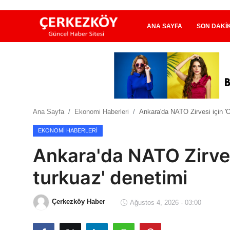
ANA SAYFA
SON DAKI
Ana Sayfa
Son Dakika
Ana Sayfa
Ekonomi Haberleri
Ankara'da NATO Zirvesi için '
Ekonomi Haberleri
EKONOMI HABERLERI
Magazin Haberleri
Ankara'da NATO Zirves
Spor Haberleri
turkuaz' denetimi
Teknoloji Haberleri
Çerkezköy Haber
Ağustos 4, 2026 - 03:00
Dünya Haberleri