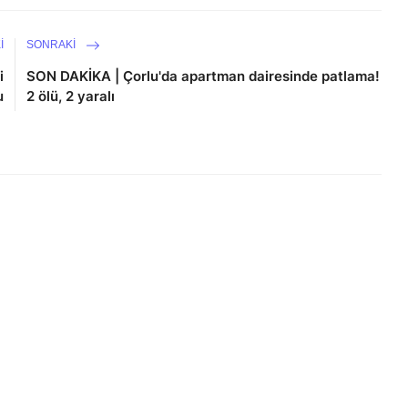
I
SONRAKI
i
SON DAKİKA | Çorlu'da apartman dairesinde patlama!
u
2 ölü, 2 yaralı