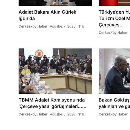
Adalet Bakanı Akın Gürlek
Türkiye’den Y
Iğdır'da
Turizm Özel 
Çerçeves...
Çerkezköy Haber
Ağustos 7, 2026
0
Çerkezköy Haber
TBMM Adalet Komisyonu'nda
Bakan Göktaş,
'Çerçeve yasa' görüşmeleri......
yakınları ve ga
Çerkezköy Haber
Ağustos 8, 2026
0
Çerkezköy Haber