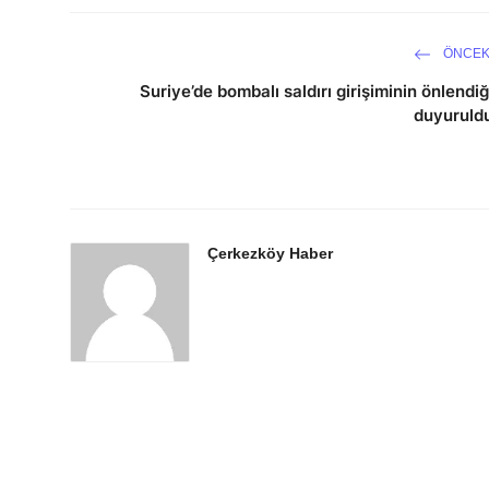
ÖNCEK
Suriye’de bombalı saldırı girişiminin önlendiğ
duyuruld
Çerkezköy Haber