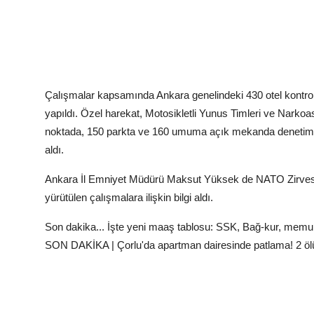
Çalışmalar kapsamında Ankara genelindeki 430 otel kontrol 
yapıldı. Özel harekat, Motosikletli Yunus Timleri ve Narkoas
noktada, 150 parkta ve 160 umuma açık mekanda denetim ge
aldı.
Ankara İl Emniyet Müdürü Maksut Yüksek de NATO Zirvesi k
yürütülen çalışmalara ilişkin bilgi aldı.
Son dakika... İşte yeni maaş tablosu: SSK, Bağ-kur, memur
SON DAKİKA | Çorlu'da apartman dairesinde patlama! 2 ölü