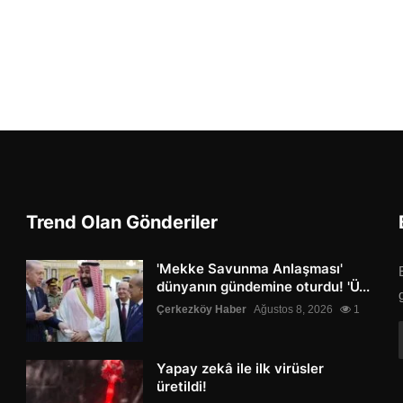
Trend Olan Gönderiler
'Mekke Savunma Anlaşması'
dünyanın gündemine oturdu! 'Ü...
Çerkezköy Haber
Ağustos 8, 2026
1
Yapay zekâ ile ilk virüsler
üretildi!