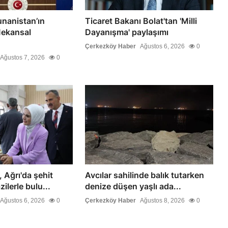
unanistan’ın
Ticaret Bakanı Bolat'tan 'Milli
Mekansal
Dayanışma' paylaşımı
Çerkezköy Haber
Ağustos 6, 2026
0
Ağustos 7, 2026
0
 Ağrı'da şehit
Avcılar sahilinde balık tutarken
zilerle bulu...
denize düşen yaşlı ada...
Ağustos 6, 2026
0
Çerkezköy Haber
Ağustos 8, 2026
0