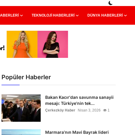
HABERLERI
TEKNOLOJI HABERLERI
DÜNYA HABERLERI
Popüler Haberler
Bakan Kacır'dan savunma sanayii
mesajı: Türkiye'nin tek...
Çerkezköy Haber
Nisan 3, 2026
1
Marmara’nın Mavi Bayrak lideri