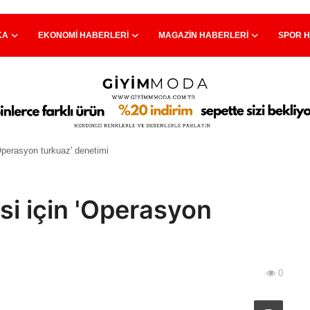
KA
EKONOMI HABERLERI
MAGAZIN HABERLERI
SPOR 
Operasyon turkuaz' denetimi
i için 'Operasyon
0