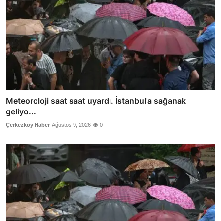
Meteoroloji saat saat uyardı. İstanbul'a sağanak
geliyo...
Çerkezköy Haber
Ağustos 9, 2026
0