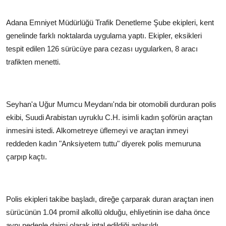
Adana Emniyet Müdürlüğü Trafik Denetleme Şube ekipleri, kent
genelinde farklı noktalarda uygulama yaptı. Ekipler, eksikleri
tespit edilen 126 sürücüye para cezası uygularken, 8 aracı
trafikten menetti.
Seyhan'a Uğur Mumcu Meydanı'nda bir otomobili durduran polis
ekibi, Suudi Arabistan uyruklu C.H. isimli kadın şoförün araçtan
inmesini istedi. Alkometreye üflemeyi ve araçtan inmeyi
reddeden kadın "Anksiyetem tuttu" diyerek polis memuruna
çarpıp kaçtı.
Polis ekipleri takibe başladı, direğe çarparak duran araçtan inen
sürücünün 1.04 promil alkollü olduğu, ehliyetinin ise daha önce
aynı nedenle daimi olarak iptal edildiği anlaşıldı.