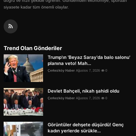
doğru ve hızlı şekilde öğrenin. Gündemden ekonomiye, spordan
siyasete kadar tüm önemli olaylar.
Trend Olan Gönderiler
Trump'ın 'Beyaz Saray'da balo salonu'
planına veto! Mah...
Çerkezköy Haber
Ağustos 7, 2026
0
Devlet Bahçeli, nikah şahidi oldu
Çerkezköy Haber
Ağustos 7, 2026
0
Görüntüler dehşete düşürdü! Genç
kadın yerlerde sürükle...