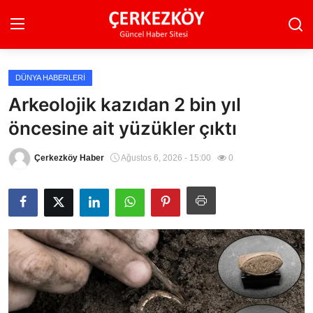
DÜNYA HABERLERI
Ana Sayfa
Arkeolojik kazıdan 2 bin yıl
öncesine ait yüzükler çıktı
Son Dakika
Ekonomi Haberleri
Çerkezköy Haber
Ağustos 6, 2026 - 15:00
0
Magazin Haberleri
Spor Haberleri
Teknoloji Haberleri
Dünya Haberleri