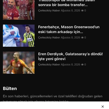
sonrası bir bomba transfer...
Çerkezköy Haber
Ağustos 8, 2026
0
Fenerbahçe, Mason Greenwood'un
eski takım arkadaşı için...
Çerkezköy Haber
Ağustos 8, 2026
0
Eren Derdiyok, Galatasaray'a döndü!
İşte yeni görevi
Çerkezköy Haber
Ağustos 8, 2026
0
Bülten
En son haberleri, güncellemeleri ve özel teklifleri doğrudan gelen
kutunuza almak için abone listemize katılın