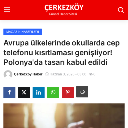
MAGAZIN HABERLERI
Ana Sayfa
Avrupa ülkelerinde okullarda cep
telefonu kısıtlaması genişliyor!
Son Dakika
Polonya'da tasarı kabul edildi
Ekonomi Haberleri
Çerkezköy Haber
Haziran 3, 2026 - 03:00
0
Magazin Haberleri
Spor Haberleri
Teknoloji Haberleri
Dünya Haberleri