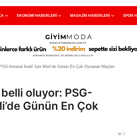
KA
EKONOMI HABERLERI
MAGAZIN HABERLERI
SPOR 
: PSG-Arsenal finali! İşte Misli’de Günün En Çok Oynanan Maçları
belli oluyor: PSG-
isli’de Günün En Çok
0