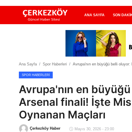
ANA SAYFA
SON DAKI
Ana Sayfa
Son Dakika
Ana Sayfa
Spor Haberleri
Avrupa'nın en büyüğü belli oluyor
Ekonomi Haberleri
SPOR HABERLERI
Magazin Haberleri
Avrupa'nın en büyüğü 
Spor Haberleri
Arsenal finali! İşte M
Teknoloji Haberleri
Oynanan Maçları
Dünya Haberleri
Çerkezköy Haber
Mayıs 30, 2026 - 23:00