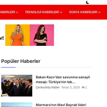
HABERLERI
TEKNOLOJI HABERLERI
DÜNYA HABERLERI
Popüler Haberler
Bakan Kacır'dan savunma sanayii
mesajı: Türkiye'nin tek...
Çerkezköy Haber
Nisan 3, 2026
1
Marmara’nın Mavi Bayrak lideri