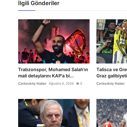
İlgili Gönderiler
Trabzonspor, Mohamed Salah'ın
Talisca ve Gr
mali detaylarını KAP'a bi...
Graz galibiyet
Çerkezköy Haber
Ağustos 6, 2026
0
Çerkezköy Haber