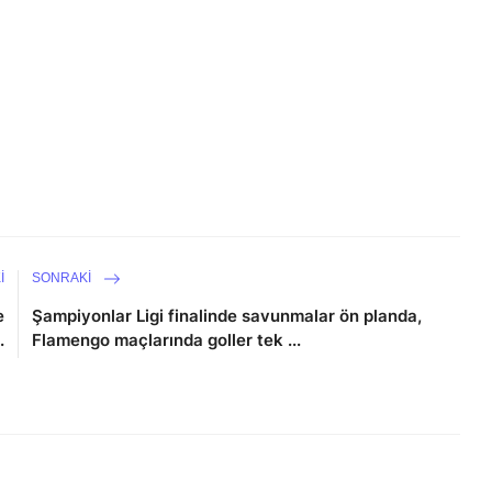
I
SONRAKI
e
Şampiyonlar Ligi finalinde savunmalar ön planda,
.
Flamengo maçlarında goller tek ...