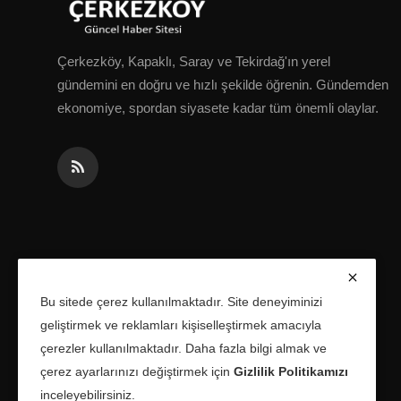
Çerkezköy, Kapaklı, Saray ve Tekirdağ'ın yerel
gündemini en doğru ve hızlı şekilde öğrenin. Gündemden
ekonomiye, spordan siyasete kadar tüm önemli olaylar.
Bu sitede çerez kullanılmaktadır. Site deneyiminizi
geliştirmek ve reklamları kişiselleştirmek amacıyla
çerezler kullanılmaktadır. Daha fazla bilgi almak ve
çerez ayarlarınızı değiştirmek için
Gizlilik Politikamızı
inceleyebilirsiniz.