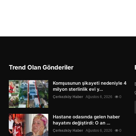
Trend Olan Gönderiler
Komşusunun şikayeti nedeniyle 4
milyon sterlinlik evi y...
Çerkezköy Haber
Ağustos 6, 2026
0
Hastane odasında gelen haber
hayatını değiştirdi: O an ...
Çerkezköy Haber
Ağustos 6, 2026
0