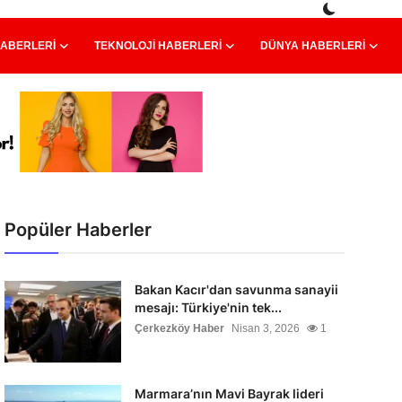
HABERLERI
TEKNOLOJI HABERLERI
DÜNYA HABERLERI
Popüler Haberler
Bakan Kacır'dan savunma sanayii
mesajı: Türkiye'nin tek...
Çerkezköy Haber
Nisan 3, 2026
1
Marmara’nın Mavi Bayrak lideri