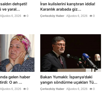
saldırı dehşeti!
İran kulislerini karıştıran iddia!
 ve yaral...
Karanlık arabada giz...
Ağustos 6, 2026
0
Çerkezköy Haber
Ağustos 6, 2026
0
nda gelen haber
Bakan Yumaklı: İspanya'daki
irdi: O an ...
yangın söndürme uçakları Tü...
Ağustos 6, 2026
0
Çerkezköy Haber
Ağustos 6, 2026
0