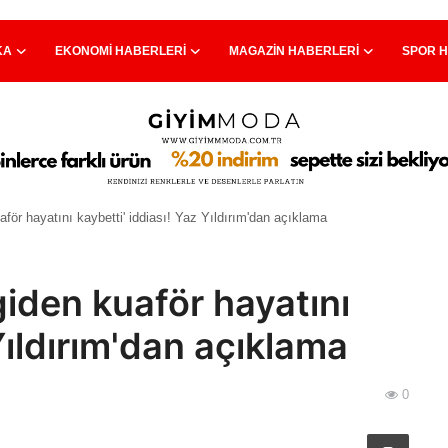
KA
EKONOMI HABERLERI
MAGAZIN HABERLERI
SPOR 
uaför hayatını kaybetti' iddiası! Yaz Yıldırım'dan açıklama
 giden kuaför hayatını
Yıldırım'dan açıklama
0