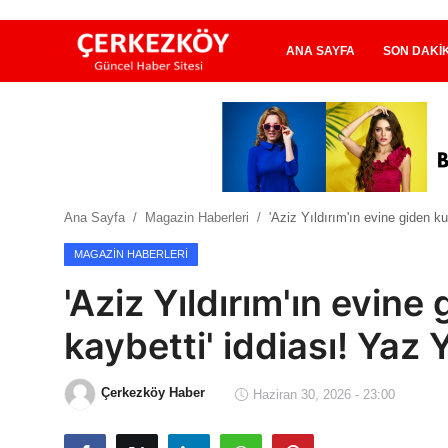
ANA SAYFA
SON DAKI
Ana Sayfa
Son Dakika
Ana Sayfa
Magazin Haberleri
'Aziz Yıldırım'ın evine giden k
Ekonomi Haberleri
MAGAZIN HABERLERI
Magazin Haberleri
'Aziz Yıldırım'ın evine
Spor Haberleri
kaybetti' iddiası! Yaz 
Teknoloji Haberleri
Çerkezköy Haber
Haziran 30, 2026 - 23:00
Dünya Haberleri