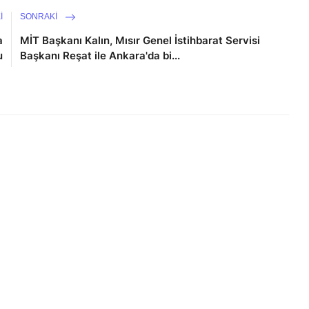
I
SONRAKI
a
MİT Başkanı Kalın, Mısır Genel İstihbarat Servisi
u
Başkanı Reşat ile Ankara'da bi...