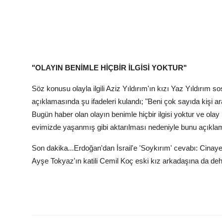
"OLAYIN BENİMLE HİÇBİR İLGİSİ YOKTUR"
Söz konusu olayla ilgili Aziz Yıldırım'ın kızı Yaz Yıldırım
açıklamasında şu ifadeleri kulandı; "Beni çok sayıda kişi 
Bugün haber olan olayın benimle hiçbir ilgisi yoktur ve ola
evimizde yaşanmış gibi aktarılması nedeniyle bunu açıkla
Son dakika...Erdoğan'dan İsrail'e 'Soykırım' cevabı: Cinayet
Ayşe Tokyaz'ın katili Cemil Koç eski kız arkadaşına da deh