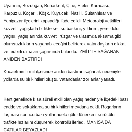
Uyarının; Bozdoğan, Buharkent, Çine, Efeler, Karacasu,
Karpuzlu, Koçarlı, Köşk, Kuyucak, Nazilli, Sultanhisar ve
Yenipazar ilçelerini kapsadığı ifade edildi. Meteoroloji yetkilileri,
kuvvetli yağışlarla birlikte sel, su baskını, yıldırım, yerel dolu
yağışı, yağış anında kuvvetli rüzgar ve ulaşımda aksama gibi
olumsuzlukların yaşanabileceğini belirterek vatandaşların dikkatli
ve tedbirli olmaları çağrısında bulundu.
İZMİT'TE SAĞANAK
ANİDEN BASTIRDI
Kocaeli'nin İzmit ilçesinde aniden bastıran sağanak nedeniyle
yollarda su birikintileri oluştu, vatandaşlar zor anlar yaşadı.
Kent genelinde kısa süreli etkili olan yağış nedeniyle ilçedeki bazı
cadde ve sokaklarda su birikintileri meydana geldi. Rögarların
taşması sonucu bazı yollar adeta göle dönerken, sürücüler
trafikte hızlarını düşürerek kontrollü ilerledi.
MANİSA'DA
ÇATILAR BEYAZLADI