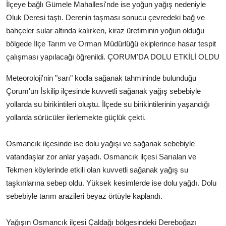
İlçeye bağlı Gümele Mahallesi'nde ise yoğun yağış nedeniyle
Oluk Deresi taştı. Derenin taşması sonucu çevredeki bağ ve
bahçeler sular altında kalırken, kiraz üretiminin yoğun olduğu
bölgede İlçe Tarım ve Orman Müdürlüğü ekiplerince hasar tespit
çalışması yapılacağı öğrenildi.
ÇORUM'DA DOLU ETKİLİ OLDU
Meteoroloji'nin "sarı" kodla sağanak tahmininde bulunduğu
Çorum'un İskilip ilçesinde kuvvetli sağanak yağış sebebiyle
yollarda su birikintileri oluştu. İlçede su birikintilerinin yaşandığı
yollarda sürücüler ilerlemekte güçlük çekti.
Osmancık ilçesinde ise dolu yağışı ve sağanak sebebiyle
vatandaşlar zor anlar yaşadı. Osmancık ilçesi Sarıalan ve
Tekmen köylerinde etkili olan kuvvetli sağanak yağış su
taşkınlarına sebep oldu. Yüksek kesimlerde ise dolu yağdı. Dolu
sebebiyle tarım arazileri beyaz örtüyle kaplandı.
Yağışın Osmancık ilçesi Çaldağı bölgesindeki Dereboğazı