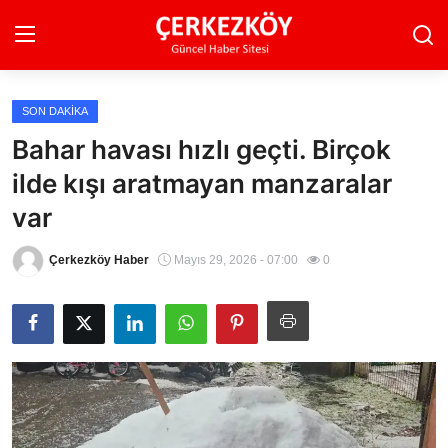
SON DAKIKA
Ana Sayfa
Bahar havası hızlı geçti. Birçok
ilde kışı aratmayan manzaralar
Son Dakika
var
Ekonomi Haberleri
Çerkezköy Haber
Mayıs 29, 2026 - 07:00
0
Magazin Haberleri
Spor Haberleri
Teknoloji Haberleri
Dünya Haberleri