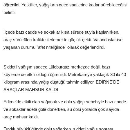
öğrenildi. Yetkililer, yağışların gece saatlerine kadar sürebileceğini
belirtti.
İlçede bazı cadde ve sokaklar kısa sürede suyla kaplanırken,
araç sürücüleri trafikte ilerlemekte güçlük çekti. Vatandaşlar ise
yaşanan durumu "afet niteliğinde" olarak değerlendirdi.
Şiddetli yağışın sadece Lüleburgaz merkezde değil, bazı
köylerde de etkili olduğu öğrenildi. Metrekareye yaklaşık 30 ila 40
kilogram arasında yağış düştüğü tahmin ediliyor.
EDİRNE'DE
ARAÇLAR MAHSUR KALDI
Edirne’de etkili olan sağanak ve dolu yağışı sebebiyle bazı cadde
ve sokaklar adeta göle dönerken, su dolu yollarda çok sayıda
araç mahsur kaldı.
Fındık büyüklüğünde dolu yağarken, şiddetli yağış sonrası