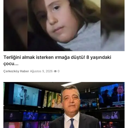
Terliğini almak isterken ırmağa düştü! 8 yaşındaki
çocu...
Çerkezköy Haber
Ağustos 9, 2026
0