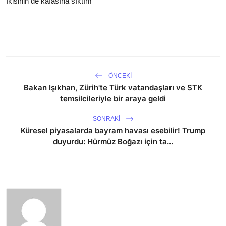
İkisinin de kafasına sıktım
ÖNCEKI
Bakan Işıkhan, Zürih'te Türk vatandaşları ve STK
temsilcileriyle bir araya geldi
SONRAKI
Küresel piyasalarda bayram havası esebilir! Trump
duyurdu: Hürmüz Boğazı için ta...