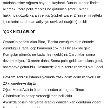
müdahalesine rağmen hayatını kaybetti. Bunun üzerine ifadesi
alınmak üzere polis merkezine götürülen şoför Enver D.
hakkında gözaltı kararı verildi. Şüpheli Enver D.'nin emniyetteki
işlemlerinin ardından adliyeye sevk edileceği öğrenildi.
'ÇOK HIZLI GELDİ'
Omran'ın babası Alaa Bitar, "Benim çocuğum evin önünde
yürüdüğü sırada, çöp kamyonu çok hızlı bir şekilde geldi.
Komşular görmüş ne kadar hızlı geldiğini. Çarptıktan sonra
devam ediyor, 10 metre daha. Sonra polis geldi, ambulans geldi,
hastaneye götürüldü. Hastanede 2 gün sonra rahmetli oldu" dedi.
Bayram sonrası İstanbul yolunda trafik adım adım ilerliyor! Hız
20 kilometreye düştü
Oğuz Murat Aci'nin ölümüne neden olmuştu... Timur
Cihantimur'un hesap vereceği tarih belli oldu
Aydın'da polisin her yerde aradığı caniden kan donduran video!