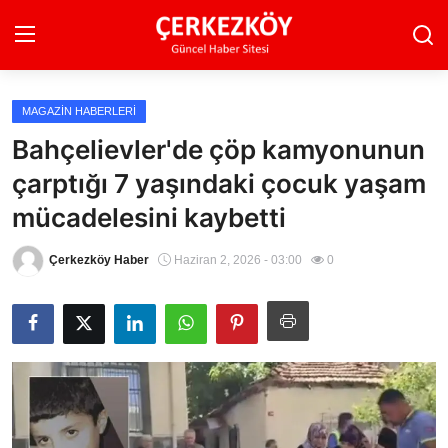
MAGAZIN HABERLERI
Ana Sayfa
Bahçelievler'de çöp kamyonunun
çarptığı 7 yaşındaki çocuk yaşam
Son Dakika
mücadelesini kaybetti
Ekonomi Haberleri
Çerkezköy Haber
Haziran 2, 2026 - 03:00
0
Magazin Haberleri
Spor Haberleri
Teknoloji Haberleri
Dünya Haberleri