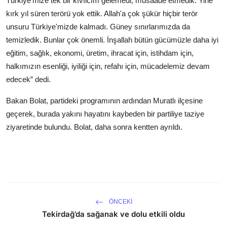
Türkiye'mize tek bir kıvılcım gelemedi, müsaade etmedik. Yine
kırk yıl süren terörü yok ettik. Allah'a çok şükür hiçbir terör
unsuru Türkiye'mizde kalmadı. Güney sınırlarımızda da
temizledik. Bunlar çok önemli. İnşallah bütün gücümüzle daha iyi
eğitim, sağlık, ekonomi, üretim, ihracat için, istihdam için,
halkımızın esenliği, iyiliği için, refahı için, mücadelemiz devam
edecek” dedi.
Bakan Bolat, partideki programının ardından Muratlı ilçesine
geçerek, burada yakını hayatını kaybeden bir partiliye taziye
ziyaretinde bulundu. Bolat, daha sonra kentten ayrıldı.
ÖNCEKI
Tekirdağ’da sağanak ve dolu etkili oldu