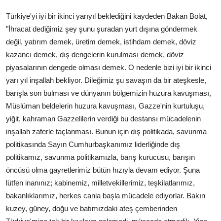
Türkiye'yi iyi bir ikinci yarıyıl beklediğini kaydeden Bakan Bolat,
"İhracat dediğimiz şey şunu şuradan yurt dışına göndermek
değil, yatırım demek, üretim demek, istihdam demek, döviz
kazancı demek, dış dengelerin kurulması demek, döviz
piyasalarının dengede olması demek. O nedenle bizi iyi bir ikinci
yarı yıl inşallah bekliyor. Dileğimiz şu savaşın da bir ateşkesle,
barışla son bulması ve dünyanın bölgemizin huzura kavuşması,
Müslüman beldelerin huzura kavuşması, Gazze'nin kurtuluşu,
yiğit, kahraman Gazzelilerin verdiği bu destansı mücadelenin
inşallah zaferle taçlanması. Bunun için dış politikada, savunma
politikasında Sayın Cumhurbaşkanımız liderliğinde dış
politikamız, savunma politikamızla, barış kurucusu, barışın
öncüsü olma gayretlerimiz bütün hızıyla devam ediyor. Şuna
lütfen inanınız; kabinemiz, milletvekillerimiz, teşkilatlarımız,
bakanlıklarımız, herkes canla başla mücadele ediyorlar. Bakın
kuzey, güney, doğu ve batımızdaki ateş çemberinden