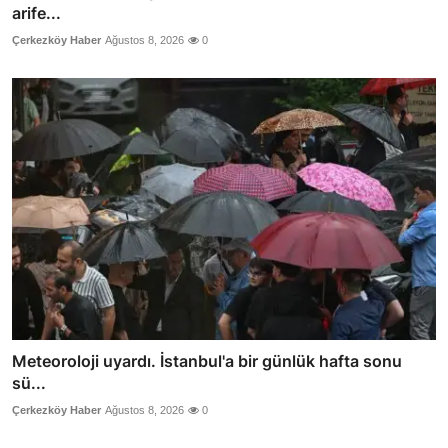
arife...
Çerkezköy Haber
Ağustos 8, 2026
0
Meteoroloji uyardı. İstanbul'a bir günlük hafta sonu
sü...
Çerkezköy Haber
Ağustos 8, 2026
0