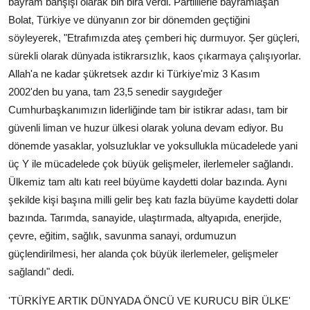
bayram bahşişi olarak bin bira verdi. Partililerle bayramlaşan
Bolat, Türkiye ve dünyanın zor bir dönemden geçtiğini
söyleyerek, "Etrafımızda ateş çemberi hiç durmuyor. Şer güçleri,
sürekli olarak dünyada istikrarsızlık, kaos çıkarmaya çalışıyorlar.
Allah'a ne kadar şükretsek azdır ki Türkiye'miz 3 Kasım
2002'den bu yana, tam 23,5 senedir saygıdeğer
Cumhurbaşkanımızın liderliğinde tam bir istikrar adası, tam bir
güvenli liman ve huzur ülkesi olarak yoluna devam ediyor. Bu
dönemde yasaklar, yolsuzluklar ve yoksullukla mücadelede yani
üç Y ile mücadelede çok büyük gelişmeler, ilerlemeler sağlandı.
Ülkemiz tam altı katı reel büyüme kaydetti dolar bazında. Aynı
şekilde kişi başına milli gelir beş katı fazla büyüme kaydetti dolar
bazında. Tarımda, sanayide, ulaştırmada, altyapıda, enerjide,
çevre, eğitim, sağlık, savunma sanayi, ordumuzun
güçlendirilmesi, her alanda çok büyük ilerlemeler, gelişmeler
sağlandı" dedi.
'TÜRKİYE ARTIK DÜNYADA ÖNCÜ VE KURUCU BİR ÜLKE'