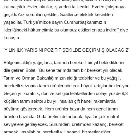
katına çıktı. Evler, okullar, iş yerleri tatil edildi. Evden çalışmaya
geçildi. Arz sorunları çektiler. Saatlerce elektrik kesintileri
yaşadılar. Türkiye'mizde sayın Cumhurbaşkanımızın
liderliğindeki hükümetimiz bu olumsuz etkileri en aza indirdi" diye
konuştu.
'YILIN İLK YARISINI POZİTİF ŞEKİLDE GEÇİRMİŞ OLACAĞIZ'
Bölgenin aldığı yağışlarla, tarımda bereketli bir yıl beklediklerini
dile getiren Bolat, "Bu sene tarımda tam bir bereket yılı olacak.
Tarım ve Orman Bakanlığımızın aldığı tedbirler ve bu yağışlı,
bereketli sezonda tarım ürünlerinde çok büyük artışlar bekleniyor.
Geçen yıl kuraklık, don ve sel gibi felaketlerden dolayı yüzde 8,8
küçülen tarım sektörü bu yıl inşallah çift haneli rakamlarda
büyüme gösterecek. Hem ürünler bazında hem genel tarım
ürünleri bazında. Gıda üretimi de artacak, fiyatlar çok makul
seviyelere gerileyecek. Sürümden, üretimden kazanç, bereket
artacak. İnşallah bu bereketli yılı sanayi, hizmetler diğer