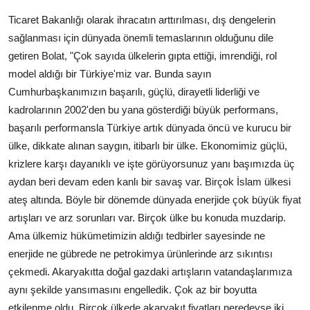
Ticaret Bakanlığı olarak ihracatın arttırılması, dış dengelerin
sağlanması için dünyada önemli temaslarının olduğunu dile
getiren Bolat, "Çok sayıda ülkelerin gıpta ettiği, imrendiği, rol
model aldığı bir Türkiye'miz var. Bunda sayın
Cumhurbaşkanımızın başarılı, güçlü, dirayetli liderliği ve
kadrolarının 2002'den bu yana gösterdiği büyük performans,
başarılı performansla Türkiye artık dünyada öncü ve kurucu bir
ülke, dikkate alınan saygın, itibarlı bir ülke. Ekonomimiz güçlü,
krizlere karşı dayanıklı ve işte görüyorsunuz yanı başımızda üç
aydan beri devam eden kanlı bir savaş var. Birçok İslam ülkesi
ateş altında. Böyle bir dönemde dünyada enerjide çok büyük fiyat
artışları ve arz sorunları var. Birçok ülke bu konuda muzdarip.
Ama ülkemiz hükümetimizin aldığı tedbirler sayesinde ne
enerjide ne gübrede ne petrokimya ürünlerinde arz sıkıntısı
çekmedi. Akaryakıtta doğal gazdaki artışların vatandaşlarımıza
aynı şekilde yansımasını engelledik. Çok az bir boyutta
etkilenme oldu. Birçok ülkede akaryakıt fiyatları neredeyse iki