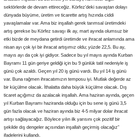
sektörlerde de devam ettireceğiz. Körfez'deki savaştan dolayı
dünyada büyüme, üretim ve ticarette artış hızında ciddi
yavaşlamalar var. Ama biz inşallah gerek tarımsal üretimdeki
artış gerekse bu Körfez savaşı ilk ay, mart ayında olumsuz bir
etki bizde de meydana getirdi üretimde ve ihracat anlamında ama
nisan ayı çok iyi bir ihracat artışımız oldu; yüzde 22,5. Bu ay,
mayıs ayı da çok iyi gidiyor. Sadece bu yıl mayıs ayında Kurban
Bayramı 11 gün geriye geldiği için bu 9 günlük tatil nedeniyle iş
günü çok azaldı. Geçen yıl 20 iş günü vardı. Bu yıl 14 iş günü
var. Buna rağmen ihracatımızın temposu iyi. Mutlak değerde az
bir küçülme olacak. İthalatta daha büyük küçülme olacak. Dış
ticaret açığımız da azalacak inşallah. Ama haziran ayında, geçen
yıl Kurban Bayramı haziranda olduğu için bu sene iş günü 3,5
gün fazla olacak ve haziran ayında biz 4-5 milyar dolar ihracat
artışı sağlayacağız. Böylece yılın ilk yarısını çok pozitif bir
şekilde dış dengeler açısından inşallah geçirmiş olacağız"
ifadelerini kullandı.