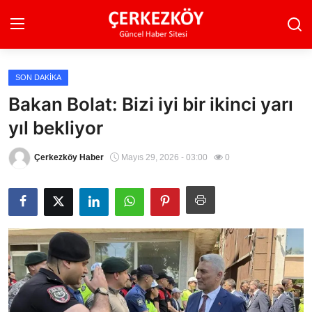
SON DAKIKA
Ana Sayfa
Bakan Bolat: Bizi iyi bir ikinci yarı
yıl bekliyor
Son Dakika
Ekonomi Haberleri
Çerkezköy Haber
Mayıs 29, 2026 - 03:00
0
Magazin Haberleri
Spor Haberleri
Teknoloji Haberleri
Dünya Haberleri