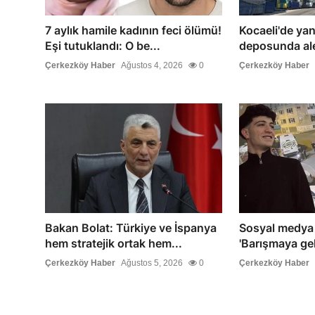
7 aylık hamile kadının feci ölümü!
Kocaeli'de ya
Eşi tutuklandı: O be...
deposunda alev
Çerkezköy Haber
Ağustos 4, 2026
0
Çerkezköy Haber
Bakan Bolat: Türkiye ve İspanya
Sosyal medya k
hem stratejik ortak hem...
'Barışmaya gel'
Çerkezköy Haber
Ağustos 5, 2026
0
Çerkezköy Haber