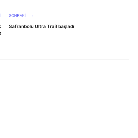
I
SONRAKI
k
Safranbolu Ultra Trail başladı
z