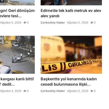
ngın! Geri dönüşüm
Edirne’de tek katlı metruk ev alev
lere tesl...
alev yandı
Ağustos 5, 2026
0
Çerkezköy Haber
Ağustos 5, 2026
0
avgası kanlı bitti!
Başkentte yol kenarında kadın
 dedil...
cesedi bulunmasına ilişki...
Ağustos 4, 2026
0
Çerkezköy Haber
Ağustos 5, 2026
0