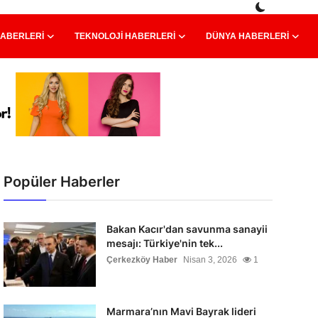
HABERLERI
TEKNOLOJI HABERLERI
DÜNYA HABERLERI
Popüler Haberler
Bakan Kacır'dan savunma sanayii
mesajı: Türkiye'nin tek...
Çerkezköy Haber
Nisan 3, 2026
1
Marmara’nın Mavi Bayrak lideri