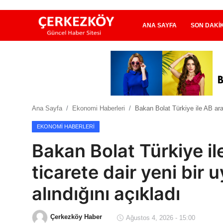
ANA SAYFA
SON DAKI
Ana Sayfa
Son Dakika
Ana Sayfa
Ekonomi Haberleri
Bakan Bolat Türkiye ile AB ara
Ekonomi Haberleri
EKONOMI HABERLERI
Magazin Haberleri
Bakan Bolat Türkiye il
Spor Haberleri
ticarete dair yeni bir
Teknoloji Haberleri
alındığını açıkladı
Dünya Haberleri
Çerkezköy Haber
Ağustos 4, 2026 - 15:00