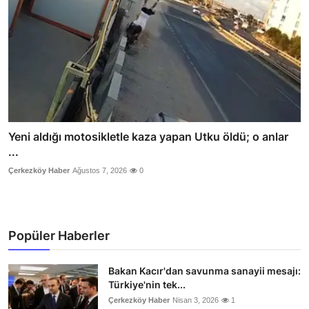
Yeni aldığı motosikletle kaza yapan Utku öldü; o anlar
...
Çerkezköy Haber
Ağustos 7, 2026
0
Popüler Haberler
Bakan Kacır'dan savunma sanayii mesajı:
Türkiye'nin tek...
Çerkezköy Haber
Nisan 3, 2026
1