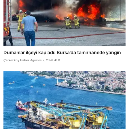
Dumanlar ilçeyi kapladı: Bursa'da tamirhanede yangın
Çerkezköy Haber
Ağustos 7, 2026
0