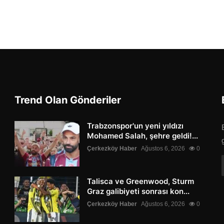
Trend Olan Gönderiler
Trabzonspor'un yeni yıldızı
Mohamed Salah, şehre geldi!...
Çerkezköy Haber
Ağustos 6, 2026
0
Talisca ve Greenwood, Sturm
Graz galibiyeti sonrası kon...
Çerkezköy Haber
Ağustos 6, 2026
0