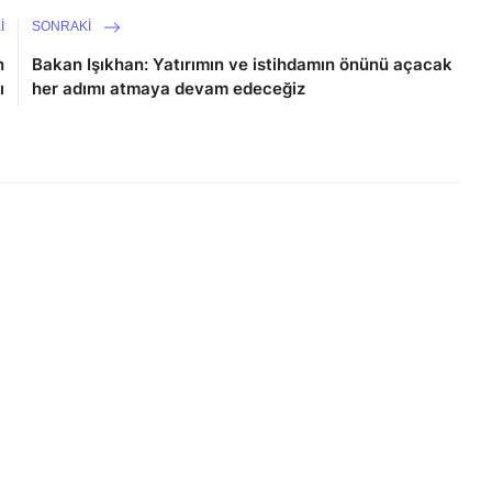
I
SONRAKI
n
Bakan Işıkhan: Yatırımın ve istihdamın önünü açacak
ı
her adımı atmaya devam edeceğiz