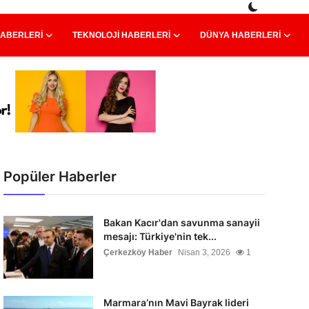
HABERLERI
TEKNOLOJI HABERLERI
DÜNYA HABERLERI
Popüler Haberler
Bakan Kacır'dan savunma sanayii
mesajı: Türkiye'nin tek...
Çerkezköy Haber
Nisan 3, 2026
1
Marmara’nın Mavi Bayrak lideri