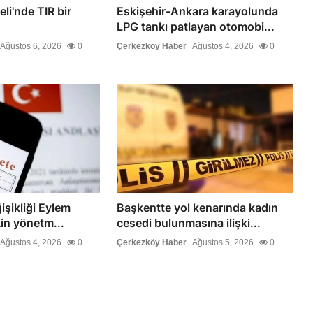
li'nde TIR bir
Eskişehir-Ankara karayolunda
LPG tankı patlayan otomobi...
Ağustos 6, 2026
0
Çerkezköy Haber
Ağustos 4, 2026
0
işikliği Eylem
Başkentte yol kenarında kadın
kin yönetm...
cesedi bulunmasına ilişki...
Ağustos 4, 2026
0
Çerkezköy Haber
Ağustos 5, 2026
0