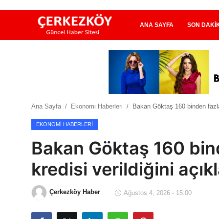
ANA SAYFA
SON DAKI
Ana Sayfa
Son Dakika
Ana Sayfa
Ekonomi Haberleri
Bakan Göktaş 160 binden fazla g
Ekonomi Haberleri
EKONOMI HABERLERI
Magazin Haberleri
Bakan Göktaş 160 bind
Spor Haberleri
kredisi verildiğini açık
Teknoloji Haberleri
Çerkezköy Haber
Ağustos 4, 2026 - 15:00
Dünya Haberleri