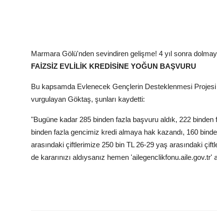
Marmara Gölü'nden sevindiren gelişme! 4 yıl sonra dolmay
FAİZSİZ EVLİLİK KREDİSİNE YOĞUN BAŞVURU
Bu kapsamda Evlenecek Gençlerin Desteklenmesi Projesi ve e
vurgulayan Göktaş, şunları kaydetti:
"Bugüne kadar 285 binden fazla başvuru aldık, 222 binden 
binden fazla gencimiz kredi almaya hak kazandı, 160 binden
arasındaki çiftlerimize 250 bin TL 26-29 yaş arasındaki çiftl
de kararınızı aldıysanız hemen 'ailegenclikfonu.aile.gov.tr' 