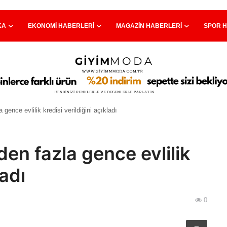
KA
EKONOMI HABERLERI
MAGAZIN HABERLERI
SPOR 
ence evlilik kredisi verildiğini açıkladı
en fazla gence evlilik
ladı
0