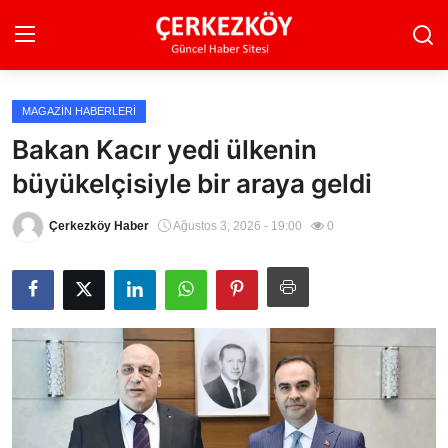
MAGAZIN HABERLERI
Ana Sayfa
Bakan Kacır yedi ülkenin
büyükelçisiyle bir araya geldi
Son Dakika
Ekonomi Haberleri
Çerkezköy Haber
Ağustos 3, 2026 - 19:00
0
Magazin Haberleri
Spor Haberleri
Teknoloji Haberleri
Dünya Haberleri