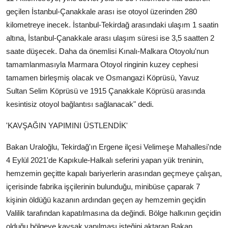
geçilen İstanbul-Çanakkale arası ise otoyol üzerinden 280
kilometreye inecek. İstanbul-Tekirdağ arasındaki ulaşım 1 saatin
altına, İstanbul-Çanakkale arası ulaşım süresi ise 3,5 saatten 2
saate düşecek. Daha da önemlisi Kınalı-Malkara Otoyolu'nun
tamamlanmasıyla Marmara Otoyol ringinin kuzey cephesi
tamamen birleşmiş olacak ve Osmangazi Köprüsü, Yavuz
Sultan Selim Köprüsü ve 1915 Çanakkale Köprüsü arasında
kesintisiz otoyol bağlantısı sağlanacak" dedi.
'KAVŞAĞIN YAPIMINI ÜSTLENDİK'
Bakan Uraloğlu, Tekirdağ'ın Ergene ilçesi Velimeşe Mahallesi'nde
4 Eylül 2021'de Kapıkule-Halkalı seferini yapan yük treninin,
hemzemin geçitte kapalı bariyerlerin arasından geçmeye çalışan,
içerisinde fabrika işçilerinin bulunduğu, minibüse çaparak 7
kişinin öldüğü kazanın ardından geçen ay hemzemin geçidin
Valilik tarafından kapatılmasına da değindi. Bölge halkının geçidin
olduğu bölgeye kavşak yapılması isteğini aktaran Bakan