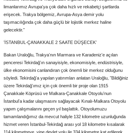
limanlarımız Avrupa'ya çok daha hızlı ve rekabetçi şartlarda
erişecek. Trakya bölgemiz, Avrupa-Asya demir yolu
taşımacılığında çok daha güçlü bir lojistik merkez haline
gelecektir."
'İSTANBUL-ÇANAKKALE 2 SAATE DÜŞECEK'
Bakan Uraloğlu, Trakya'nın Marmara ve Karadeniz'e açılan
penceresi Tekirdağ'ın sanayisiyle, ekonomisiyle, endüstrisiyle,
ülke ekonomisini canlandıran çok önemli bir merkez olduğunu
söyledi. Tekirdağ'a yapılan yatırımları anlatan Uraloğlu, "Bildiğiniz
üzere Tekirdağ'ımız için çok önemli bir proje olan 1915
Çanakkale Köprüsü ve Malkara-Çanakkale Otoyolu'nun
İstanbul'a kadar ulaşmasını sağlayacak Kınalı-Malkara Otoyolu
yapım çalışmalarını geçen yıl başlattık. Otoyolumuzu
tamamlandığımız da mevcut haliyle 132 kilometre uzunluğunda
hizmet veren İstanbul-Tekirdağ arası yol 18 kilometre kısalarak
114 kilometreye, yine devlet yolu ile 334 kilometre kat edilerek