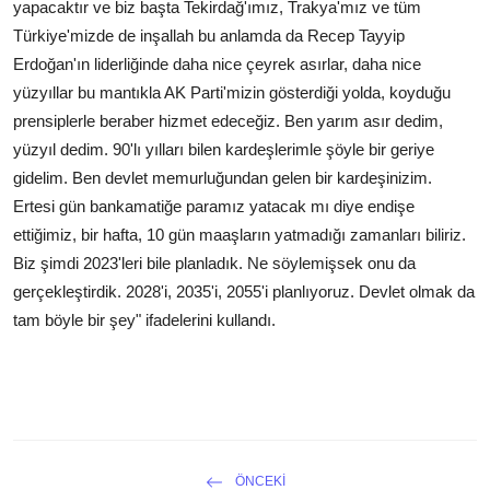
yapacaktır ve biz başta Tekirdağ'ımız, Trakya'mız ve tüm
Türkiye'mizde de inşallah bu anlamda da Recep Tayyip
Erdoğan'ın liderliğinde daha nice çeyrek asırlar, daha nice
yüzyıllar bu mantıkla AK Parti'mizin gösterdiği yolda, koyduğu
prensiplerle beraber hizmet edeceğiz. Ben yarım asır dedim,
yüzyıl dedim. 90'lı yılları bilen kardeşlerimle şöyle bir geriye
gidelim. Ben devlet memurluğundan gelen bir kardeşinizim.
Ertesi gün bankamatiğe paramız yatacak mı diye endişe
ettiğimiz, bir hafta, 10 gün maaşların yatmadığı zamanları biliriz.
Biz şimdi 2023'leri bile planladık. Ne söylemişsek onu da
gerçekleştirdik. 2028'i, 2035'i, 2055'i planlıyoruz. Devlet olmak da
tam böyle bir şey" ifadelerini kullandı.
ÖNCEKI