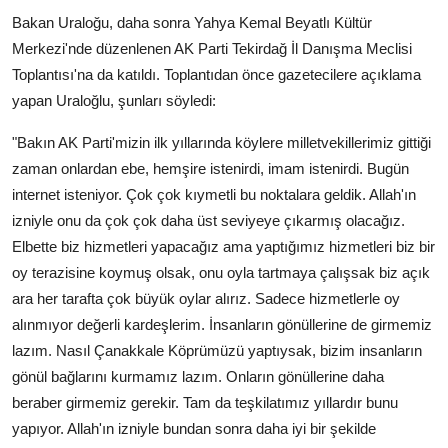
Bakan Uraloğu, daha sonra Yahya Kemal Beyatlı Kültür
Merkezi'nde düzenlenen AK Parti Tekirdağ İl Danışma Meclisi
Toplantısı'na da katıldı. Toplantıdan önce gazetecilere açıklama
yapan Uraloğlu, şunları söyledi:
"Bakın AK Parti'mizin ilk yıllarında köylere milletvekillerimiz gittiği
zaman onlardan ebe, hemşire istenirdi, imam istenirdi. Bugün
internet isteniyor. Çok çok kıymetli bu noktalara geldik. Allah'ın
izniyle onu da çok çok daha üst seviyeye çıkarmış olacağız.
Elbette biz hizmetleri yapacağız ama yaptığımız hizmetleri biz bir
oy terazisine koymuş olsak, onu oyla tartmaya çalışsak biz açık
ara her tarafta çok büyük oylar alırız. Sadece hizmetlerle oy
alınmıyor değerli kardeşlerim. İnsanların gönüllerine de girmemiz
lazım. Nasıl Çanakkale Köprümüzü yaptıysak, bizim insanların
gönül bağlarını kurmamız lazım. Onların gönüllerine daha
beraber girmemiz gerekir. Tam da teşkilatımız yıllardır bunu
yapıyor. Allah'ın izniyle bundan sonra daha iyi bir şekilde