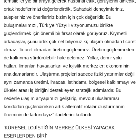
temsilcileriyle bir araya gelerek hasbıhal ettik, görüşlerini dinledik,
ortak hedeflerimizi değerlendirdik. Sahadaki deneyimleriniz,
talepleriniz ve önerileriniz bizim için çok değerlidir. Bu
buluşmalarımızı, Türkiye Yüzyılı vizyonumuzu birlikte
güçlendirmek için önemli bir fırsat olarak görüyoruz. Kıymetli
arkadaşlar, şunu artık çok net biliyoruz ki; ulaşım olmadan ticaret
olmaz. Ticaret olmadan üretim güçlenmez. Üretim güçlenmeden
de kalkınma sürdürülebilir hale gelemez. Yollar, demir yolu
hatları, limanlar, havaalanları ve lojistik merkezler; ekonominin
ana damarlarıdır. Ulaştırma projeleri sadece fiziki yatırımlar değil,
aynı zamanda üretimi, ihracatı, istihdamı, bölgesel kalkınmayı ve
ülkeler arası iş birliğini destekleyen stratejik adımlardır. Bu
nedenle ulaşım altyapımızı geliştirip, mevcut uluslararası
koridorları güçlendirirken artık alternatif rotalar oluşturmanın
öneminin de farkındayız" ifadelerini kullandı.
'KÜRESEL LOJİSTİĞİN MERKEZ ÜLKESİ YAPACAK
ESERLERDEN BİRİ'