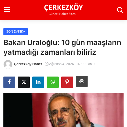
SON DAKIKA
Ana Sayfa
Bakan Uraloğlu: 10 gün maaşların
yatmadığı zamanları biliriz
Son Dakika
Ekonomi Haberleri
Çerkezköy Haber
Ağustos 4, 2026 - 07:00
0
Magazin Haberleri
Spor Haberleri
Teknoloji Haberleri
Dünya Haberleri