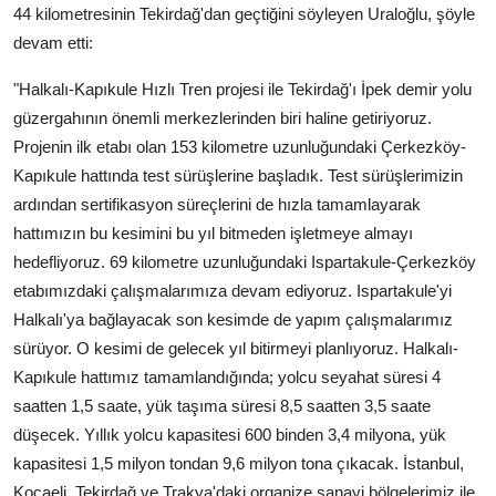
44 kilometresinin Tekirdağ'dan geçtiğini söyleyen Uraloğlu, şöyle
devam etti:
"Halkalı-Kapıkule Hızlı Tren projesi ile Tekirdağ'ı İpek demir yolu
güzergahının önemli merkezlerinden biri haline getiriyoruz.
Projenin ilk etabı olan 153 kilometre uzunluğundaki Çerkezköy-
Kapıkule hattında test sürüşlerine başladık. Test sürüşlerimizin
ardından sertifikasyon süreçlerini de hızla tamamlayarak
hattımızın bu kesimini bu yıl bitmeden işletmeye almayı
hedefliyoruz. 69 kilometre uzunluğundaki Ispartakule-Çerkezköy
etabımızdaki çalışmalarımıza devam ediyoruz. Ispartakule'yi
Halkalı'ya bağlayacak son kesimde de yapım çalışmalarımız
sürüyor. O kesimi de gelecek yıl bitirmeyi planlıyoruz. Halkalı-
Kapıkule hattımız tamamlandığında; yolcu seyahat süresi 4
saatten 1,5 saate, yük taşıma süresi 8,5 saatten 3,5 saate
düşecek. Yıllık yolcu kapasitesi 600 binden 3,4 milyona, yük
kapasitesi 1,5 milyon tondan 9,6 milyon tona çıkacak. İstanbul,
Kocaeli, Tekirdağ ve Trakya'daki organize sanayi bölgelerimiz ile