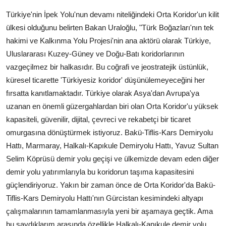
Türkiye'nin İpek Yolu'nun devamı niteliğindeki Orta Koridor'un kilit
ülkesi olduğunu belirten Bakan Uraloğlu, "Türk Boğazları'nın tek
hakimi ve Kalkınma Yolu Projesi'nin ana aktörü olarak Türkiye,
Uluslararası Kuzey-Güney ve Doğu-Batı koridorlarının
vazgeçilmez bir halkasıdır. Bu coğrafi ve jeostratejik üstünlük,
küresel ticarette 'Türkiyesiz koridor' düşünülemeyeceğini her
fırsatta kanıtlamaktadır. Türkiye olarak Asya'dan Avrupa'ya
uzanan en önemli güzergahlardan biri olan Orta Koridor'u yüksek
kapasiteli, güvenilir, dijital, çevreci ve rekabetçi bir ticaret
omurgasına dönüştürmek istiyoruz. Bakü-Tiflis-Kars Demiryolu
Hattı, Marmaray, Halkalı-Kapıkule Demiryolu Hattı, Yavuz Sultan
Selim Köprüsü demir yolu geçişi ve ülkemizde devam eden diğer
demir yolu yatırımlarıyla bu koridorun taşıma kapasitesini
güçlendiriyoruz. Yakın bir zaman önce de Orta Koridor'da Bakü-
Tiflis-Kars Demiryolu Hattı'nın Gürcistan kesimindeki altyapı
çalışmalarının tamamlanmasıyla yeni bir aşamaya geçtik. Ama
bu saydıklarım arasında özellikle Halkalı-Kapıkule demir yolu