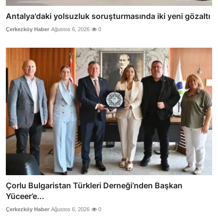
Antalya'daki yolsuzluk soruşturmasında iki yeni gözaltı
Çerkezköy Haber
Ağustos 6, 2026
0
Çorlu Bulgaristan Türkleri Derneği’nden Başkan
Yüceer’e...
Çerkezköy Haber
Ağustos 6, 2026
0