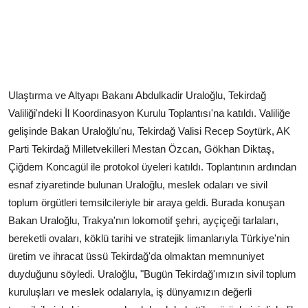
Ulaştırma ve Altyapı Bakanı Abdulkadir Uraloğlu, Tekirdağ
Valiliği'ndeki İl Koordinasyon Kurulu Toplantısı'na katıldı. Valiliğe
gelişinde Bakan Uraloğlu'nu, Tekirdağ Valisi Recep Soytürk, AK
Parti Tekirdağ Milletvekilleri Mestan Özcan, Gökhan Diktaş,
Çiğdem Koncagül ile protokol üyeleri katıldı. Toplantının ardından
esnaf ziyaretinde bulunan Uraloğlu, meslek odaları ve sivil
toplum örgütleri temsilcileriyle bir araya geldi. Burada konuşan
Bakan Uraloğlu, Trakya'nın lokomotif şehri, ayçiçeği tarlaları,
bereketli ovaları, köklü tarihi ve stratejik limanlarıyla Türkiye'nin
üretim ve ihracat üssü Tekirdağ'da olmaktan memnuniyet
duyduğunu söyledi. Uraloğlu, "Bugün Tekirdağ'ımızın sivil toplum
kuruluşları ve meslek odalarıyla, iş dünyamızın değerli