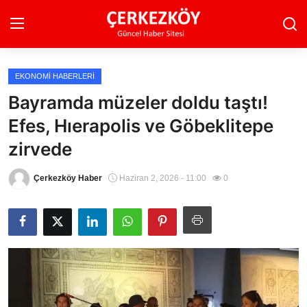
EKONOMI HABERLERI
Ana Sayfa
Bayramda müzeler doldu taştı!
Efes, Hıerapolis ve Göbeklitepe
Son Dakika
zirvede
Ekonomi Haberleri
Çerkezköy Haber
Haziran 2, 2026 - 11:00
0
Magazin Haberleri
Spor Haberleri
Teknoloji Haberleri
Dünya Haberleri