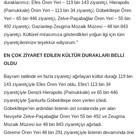
duraklarımız: Efes Ören Yeri – 119 bin 143 ziyaretçi, Hierapolis
(Pamukkale) Ören Yeri – 113 bin 34 ziyaretçi, Göbeklitepe Ören
Yeri – 65 bin 446 ziyaretçi, Zelve-Paşabağlar Ören Yeri – 55 bin
492 ziyaretçi, Gaziantep Zeugma Mozaik Müzesi – 48 bin 843
ziyaretçi. Kültürel mirasımıza gösterdikleri yoğun ilgi için tüm
ziyaretçilerimize teşekkür ediyorum.”
EN ÇOK ZİYARET EDİLEN KÜLTÜR DURAKLARI BELLİ
OLDU
Bayram tatilinde en fazla ziyaretçi ağırlayan kültür durağı 119 bin
143 ziyaretçiyle Efes Ören Yeri oldu. Efes’i 113 bin 34
ziyaretçiyle Denizli Hierapolis (Pamukkale) ve 65 bin 446
ziyaretçiyle Şanlıurfa Göbeklitepe ören yerleri izledi.
Göbeklitepe’nin ardından listenin üst sıralarında yer alan
Nevşehir Zelve-Paşabağlar Ören Yeri 55 bin 492 ve Zeugma
Mozaik Müzesi ise 48 bin 843 ziyaretçiyi ağırladı.
Göreme Ören Yeri 48 bin 291 ziyaretçiyle listenin devamında öne