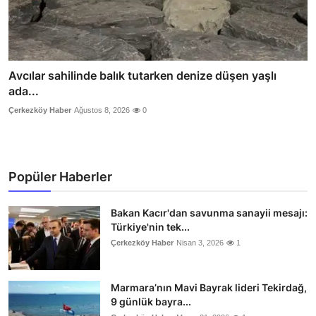
Avcılar sahilinde balık tutarken denize düşen yaşlı
ada...
Çerkezköy Haber
Ağustos 8, 2026
0
Popüler Haberler
Bakan Kacır'dan savunma sanayii mesajı:
Türkiye'nin tek...
Çerkezköy Haber
Nisan 3, 2026
1
Marmara’nın Mavi Bayrak lideri Tekirdağ,
9 günlük bayra...