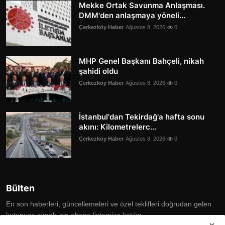
Mekke Ortak Savunma Anlaşması.
DMM'den anlaşmaya yöneli...
Çerkezköy Haber
Ağustos 8, 2026
0
MHP Genel Başkanı Bahçeli, nikah
şahidi oldu
Çerkezköy Haber
Ağustos 8, 2026
0
İstanbul'dan Tekirdağ'a hafta sonu
akını: Kilometrelerc...
Çerkezköy Haber
Ağustos 8, 2026
0
Bülten
En son haberleri, güncellemeleri ve özel teklifleri doğrudan gelen
kutunuza almak için abone listemize katılın