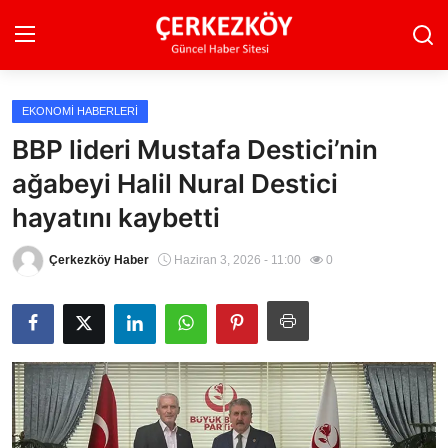
EKONOMI HABERLERI
Ana Sayfa
BBP lideri Mustafa Destici’nin
ağabeyi Halil Nural Destici
Son Dakika
hayatını kaybetti
Ekonomi Haberleri
Çerkezköy Haber
Haziran 3, 2026 - 11:00
0
Magazin Haberleri
Spor Haberleri
Teknoloji Haberleri
Dünya Haberleri