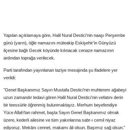
Yapılan açıklamaya göre, Halil Nural Destici’nin naaşı Perşembe
günü (yarın), öğle namazını müteakip Eskişehir’in Günyüzü
ilçesine bağlı Gecek köyünde kılınacak cenaze namazının
ardından toprağa verilecek.
Parti tarafından yayınlanan taziye mesajında şu ifadelere yer
verildi:
"Genel Başkanımız Sayın Mustafa Destici’nin muhterem ağabeyi
uzun zamandır tedavi gören Halil Nural Destici’nin vefatını derin
bir teessürle öğrenmiş bulunmaktayız. Merhum beyefendiye
Yüce Allah’tan rahmet, başta Sayın Genel Başkanımız olmak
üzere, kederli ailesine ve tüm yakınlarına sabr-ı cemil niyaz
ediyoruz. Mekânı cennet, makamı âli olsun. Başımız sağ olsun."