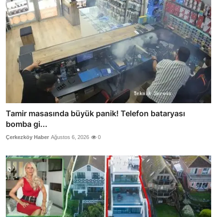
Tamir masasında büyük panik! Telefon bataryası
bomba gi...
Çerkezköy Haber
Ağustos 6, 2026
0