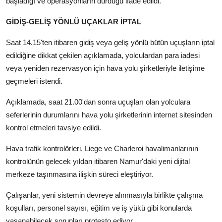
başladığı ve operasyonların durduğu ifade edildi.
GİDİŞ-GELİŞ YÖNLÜ UÇAKLAR İPTAL
Saat 14.15'ten itibaren gidiş veya geliş yönlü bütün uçuşların iptal
edildiğine dikkat çekilen açıklamada, yolculardan para iadesi
veya yeniden rezervasyon için hava yolu şirketleriyle iletişime
geçmeleri istendi.
Açıklamada, saat 21.00'dan sonra uçuşları olan yolculara
seferlerinin durumlarını hava yolu şirketlerinin internet sitesinden
kontrol etmeleri tavsiye edildi.
Hava trafik kontrolörleri, Liege ve Charleroi havalimanlarının
kontrolünün gelecek yıldan itibaren Namur'daki yeni dijital
merkeze taşınmasına ilişkin süreci eleştiriyor.
Çalışanlar, yeni sistemin devreye alınmasıyla birlikte çalışma
koşulları, personel sayısı, eğitim ve iş yükü gibi konularda
yaşanabilecek sorunları protesto ediyor.