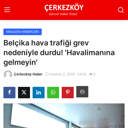
MAGAZIN HABERLERI
Ana Sayfa
Belçika hava trafiği grev
nedeniyle durdu! 'Havalimanına
Son Dakika
gelmeyin'
Ekonomi Haberleri
Çerkezköy Haber
Haziran 2, 2026 - 19:00
0
Magazin Haberleri
Spor Haberleri
Teknoloji Haberleri
Dünya Haberleri