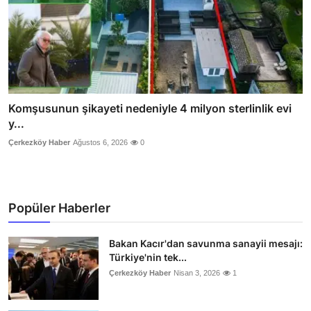
Komşusunun şikayeti nedeniyle 4 milyon sterlinlik evi
y...
Çerkezköy Haber
Ağustos 6, 2026
0
Popüler Haberler
Bakan Kacır'dan savunma sanayii mesajı:
Türkiye'nin tek...
Çerkezköy Haber
Nisan 3, 2026
1