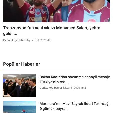
Trabzonspor'un yeni yıldızı Mohamed Salah, şehre
geldi!...
Çerkezköy Haber
Ağustos 6, 2026
0
Popüler Haberler
Bakan Kacır'dan savunma sanayii mesajı:
Türkiye'nin tek...
Çerkezköy Haber
Nisan 3, 2026
1
Marmara’nın Mavi Bayrak lideri Tekirdağ,
9 günlük bayra...