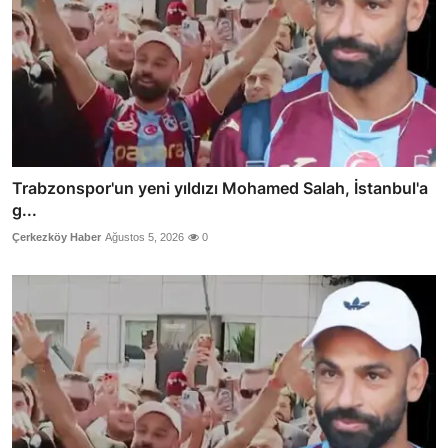
Trabzonspor'un yeni yıldızı Mohamed Salah, İstanbul'a
g...
Çerkezköy Haber
Ağustos 5, 2026
0