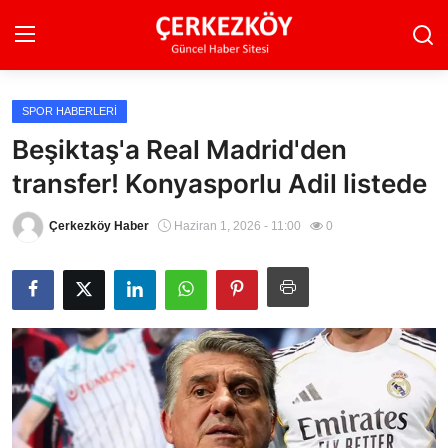
SPOR HABERLERI
Ana Sayfa
Beşiktaş'a Real Madrid'den
transfer! Konyasporlu Adil listede
Son Dakika
Ekonomi Haberleri
Çerkezköy Haber
Haziran 1, 2026 - 11:00
0
Magazin Haberleri
Spor Haberleri
Teknoloji Haberleri
Dünya Haberleri