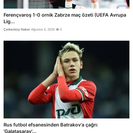
Ferençvaroş 1-0 ornik Zabrze maç özeti (UEFA Avrupa
Lig...
Çerkezköy Haber
Ağustos 6, 2026
0
Rus futbol efsanesinden Batrakov'a çağrı:
'Galatasaray'...