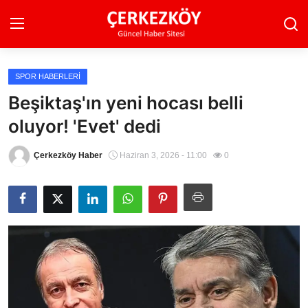
SPOR HABERLERI
Ana Sayfa
Beşiktaş'ın yeni hocası belli
oluyor! 'Evet' dedi
Son Dakika
Ekonomi Haberleri
Çerkezköy Haber
Haziran 3, 2026 - 11:00
0
Magazin Haberleri
Spor Haberleri
Teknoloji Haberleri
Dünya Haberleri