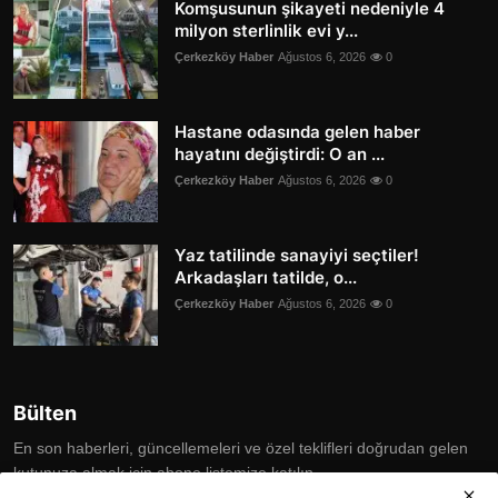
Komşusunun şikayeti nedeniyle 4
milyon sterlinlik evi y...
Çerkezköy Haber
Ağustos 6, 2026
0
Hastane odasında gelen haber
hayatını değiştirdi: O an ...
Çerkezköy Haber
Ağustos 6, 2026
0
Yaz tatilinde sanayiyi seçtiler!
Arkadaşları tatilde, o...
Çerkezköy Haber
Ağustos 6, 2026
0
Bülten
En son haberleri, güncellemeleri ve özel teklifleri doğrudan gelen
kutunuza almak için abone listemize katılın