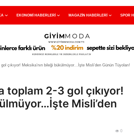
KA
EKONOMI HABERLERI
MAGAZIN HABERLERI
SPOR 
 gol çıkıyor! Meksika’nın bileği bükülmüyor…İşte Misli’den Günün Tüyoları!
a toplam 2-3 gol çıkıyor!
külmüyor…İşte Misli’den
0