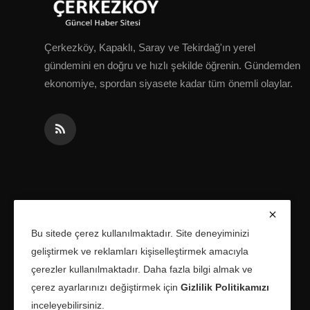
Çerkezköy, Kapaklı, Saray ve Tekirdağ'ın yerel
gündemini en doğru ve hızlı şekilde öğrenin. Gündemden
ekonomiye, spordan siyasete kadar tüm önemli olaylar.
Bu sitede çerez kullanılmaktadır. Site deneyiminizi
geliştirmek ve reklamları kişiselleştirmek amacıyla
çerezler kullanılmaktadır. Daha fazla bilgi almak ve
çerez ayarlarınızı değiştirmek için
Gizlilik Politikamızı
inceleyebilirsiniz.