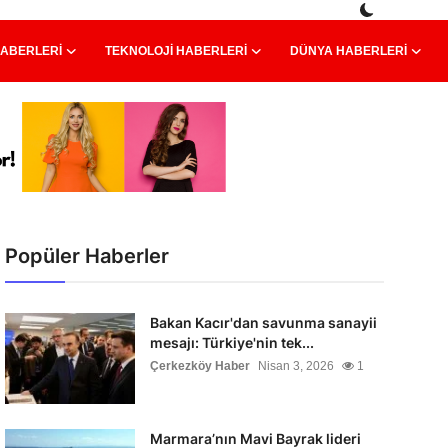
HABERLERI
TEKNOLOJI HABERLERI
DÜNYA HABERLERI
Popüler Haberler
Bakan Kacır'dan savunma sanayii
mesajı: Türkiye'nin tek...
Çerkezköy Haber
Nisan 3, 2026
1
Marmara’nın Mavi Bayrak lideri