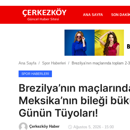
ANA SAYFA
SON DAKI
Ana Sayfa
Son Dakika
Ana Sayfa
Spor Haberleri
Brezilya’nın maçlarında toplam 2-3
Ekonomi Haberleri
SPOR HABERLERI
Magazin Haberleri
Brezilya’nın maçlarınd
Spor Haberleri
Meksika’nın bileği bü
Teknoloji Haberleri
Günün Tüyoları!
Dünya Haberleri
Çerkezköy Haber
Ağustos 5, 2026 - 15:00