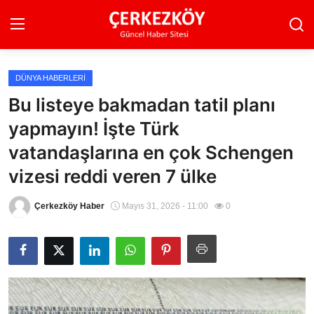
DÜNYA HABERLERI
Ana Sayfa
Bu listeye bakmadan tatil planı
yapmayın! İşte Türk
Son Dakika
vatandaşlarına en çok Schengen
Ekonomi Haberleri
vizesi reddi veren 7 ülke
Magazin Haberleri
Çerkezköy Haber
Mayıs 31, 2026 - 11:00
0
Spor Haberleri
Teknoloji Haberleri
Dünya Haberleri