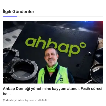
İlgili Gönderiler
Ahbap Derneği yönetimine kayyum atandı. Fesih süreci
ba...
Çerkezköy Haber
Ağustos 7, 2026
0