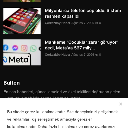
Milyonlarca telefon çöp oldu. Sistem
resmen kapatıldı
Çerkezköy Haber
Ağustos 7, 2026
0
Mahkeme "Çocuklar zarar görüyor"
dedi, Meta'ya 567 mily...
Çerkezköy Haber
Ağustos 7, 2026
0
Bülten
En son haberleri, güncellemeleri ve özel teklifleri doğrudan gelen
kutunuza almak için abone listemize katılın
Subscribe
Bu sitede çerez kullanılmaktadır. Site deneyiminizi geliştirmek
ve reklamları kişiselleştirmek amacıyla çerezler
kullanılmaktadır. Daha fazla bilgi almak ve çerez ayarlarınızı