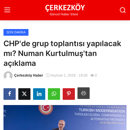
SON DAKIKA
Ana Sayfa
CHP'de grup toplantısı yapılacak
mı? Numan Kurtulmuş'tan
Son Dakika
açıklama
Ekonomi Haberleri
Çerkezköy Haber
Haziran 1, 2026 - 19:00
0
Magazin Haberleri
Spor Haberleri
Teknoloji Haberleri
Dünya Haberleri