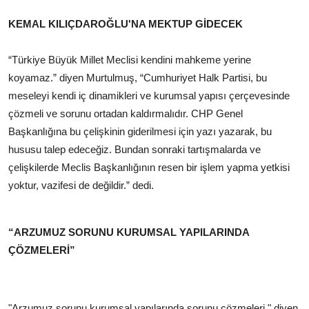
KEMAL KILIÇDAROĞLU'NA MEKTUP GİDECEK
“Türkiye Büyük Millet Meclisi kendini mahkeme yerine
koyamaz.” diyen Murtulmuş, “Cumhuriyet Halk Partisi, bu
meseleyi kendi iç dinamikleri ve kurumsal yapısı çerçevesinde
çözmeli ve sorunu ortadan kaldırmalıdır. CHP Genel
Başkanlığına bu çelişkinin giderilmesi için yazı yazarak, bu
hususu talep edeceğiz. Bundan sonraki tartışmalarda ve
çelişkilerde Meclis Başkanlığının resen bir işlem yapma yetkisi
yoktur, vazifesi de değildir.” dedi.
“ARZUMUZ SORUNU KURUMSAL YAPILARINDA
ÇÖZMELERİ”
"Arzumuz sorunu kurumsal yapılarında sorunu çözmeleri." diyen