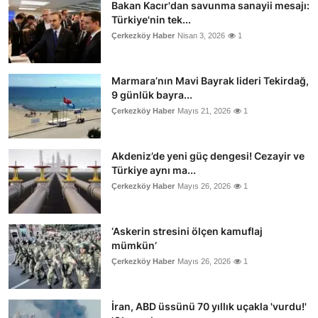
Bakan Kacır'dan savunma sanayii mesajı:
Türkiye'nin tek...
Çerkezköy Haber
Nisan 3, 2026
1
Marmara’nın Mavi Bayrak lideri Tekirdağ,
9 günlük bayra...
Çerkezköy Haber
Mayıs 21, 2026
1
Akdeniz’de yeni güç dengesi! Cezayir ve
Türkiye aynı ma...
Çerkezköy Haber
Mayıs 26, 2026
1
‘Askerin stresini ölçen kamuflaj
mümkün’
Çerkezköy Haber
Mayıs 26, 2026
1
İran, ABD üssünü 70 yıllık uçakla 'vurdu!'