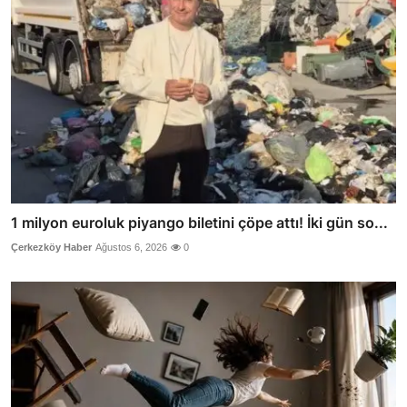
1 milyon euroluk piyango biletini çöpe attı! İki gün so...
Çerkezköy Haber
Ağustos 6, 2026
0