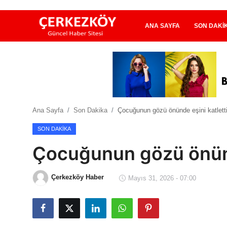
ANA SAYFA
SON DAKI
Ana Sayfa
Son Dakika
Ana Sayfa
Son Dakika
Çocuğunun gözü önünde eşini katlett
Ekonomi Haberleri
SON DAKIKA
Magazin Haberleri
Çocuğunun gözü önünd
Spor Haberleri
Çerkezköy Haber
Mayıs 31, 2026 - 07:00
Teknoloji Haberleri
Dünya Haberleri