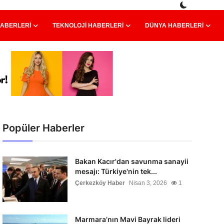
HABERLERI
TEKNOLOJI HABERLERI
DÜNYA HABERLERI
Popüler Haberler
Bakan Kacır'dan savunma sanayii
mesajı: Türkiye'nin tek...
Çerkezköy Haber
Nisan 3, 2026
1
Marmara’nın Mavi Bayrak lideri