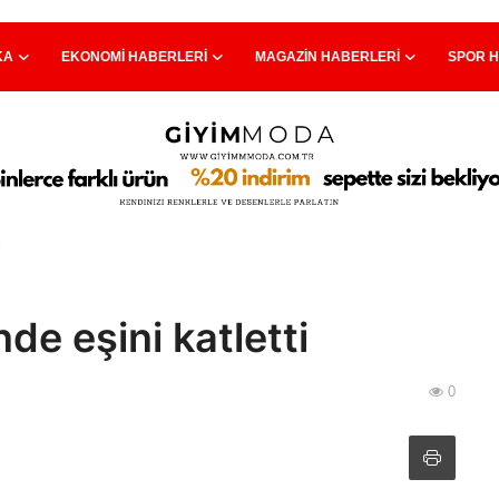
KA
EKONOMI HABERLERI
MAGAZIN HABERLERI
SPOR 
i
e eşini katletti
0