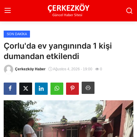
SON DAKIKA
Ana Sayfa
Çorlu'da ev yangınında 1 kişi
dumandan etkilendi
Son Dakika
Ekonomi Haberleri
Çerkezköy Haber
Ağustos 4, 2026 - 19:00
0
Magazin Haberleri
Spor Haberleri
Teknoloji Haberleri
Dünya Haberleri