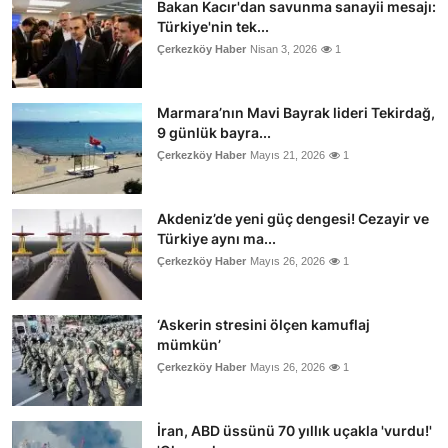
Bakan Kacır'dan savunma sanayii mesajı:
Türkiye'nin tek...
Çerkezköy Haber
Nisan 3, 2026
1
Marmara’nın Mavi Bayrak lideri Tekirdağ,
9 günlük bayra...
Çerkezköy Haber
Mayıs 21, 2026
1
Akdeniz’de yeni güç dengesi! Cezayir ve
Türkiye aynı ma...
Çerkezköy Haber
Mayıs 26, 2026
1
‘Askerin stresini ölçen kamuflaj
mümkün’
Çerkezköy Haber
Mayıs 26, 2026
1
İran, ABD üssünü 70 yıllık uçakla 'vurdu!'