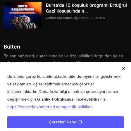
Bursa'da 10 koşuluk program! Ertuğrul
Gazi Koşusu'nda n...
Çerkezköy Haber
Ağustos 10, 2026
0
Bülten
En son haberleri, güncellemeleri ve özel teklifleri doğrudan gelen
kutunuza almak için abone listemize katılın
Subscribe
Bu sitede çerez kullanılmaktadır. Site deneyiminizi geliştirmek
ve reklamları kişiselleştirmek amacıyla çerezler
kullanılmaktadır. Daha fazla bilgi almak ve çerez ayarlarınızı
değiştirmek için
Gizlilik Politikamızı
inceleyebilirsiniz.
Copyright © 2025 Çerkezköy Haberleri Tüm Hakları Saklıdır.
https://cerkezkoyhaberleri.com/gizlilik-politikasi
Künye
Şartlar ve Koşullar
Gizlilik Politikası
İletişim
Çerezleri Kabul Et