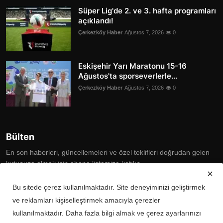
Süper Lig'de 2. ve 3. hafta programları
açıklandı!
Çerkezköy Haber
Ağustos 7, 2026
0
Eskişehir Yarı Maratonu 15-16
Ağustos'ta sporseverlerle...
Çerkezköy Haber
Ağustos 7, 2026
0
Bülten
En son haberleri, güncellemeleri ve özel teklifleri doğrudan gelen
kutunuza almak için abone listemize katılın
Subscribe
Bu sitede çerez kullanılmaktadır. Site deneyiminizi geliştirmek
ve reklamları kişiselleştirmek amacıyla çerezler
kullanılmaktadır. Daha fazla bilgi almak ve çerez ayarlarınızı