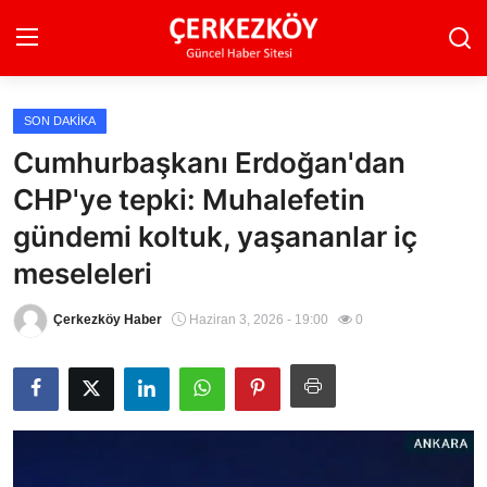
SON DAKIKA
Ana Sayfa
Cumhurbaşkanı Erdoğan'dan
CHP'ye tepki: Muhalefetin
Son Dakika
gündemi koltuk, yaşananlar iç
Ekonomi Haberleri
meseleleri
Magazin Haberleri
Çerkezköy Haber
Haziran 3, 2026 - 19:00
0
Spor Haberleri
Teknoloji Haberleri
Dünya Haberleri