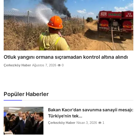
Otluk yangını ormana sıçramadan kontrol altına alındı
Çerkezköy Haber
Ağustos 7, 2026
0
Popüler Haberler
Bakan Kacır'dan savunma sanayii mesajı:
Türkiye'nin tek...
Çerkezköy Haber
Nisan 3, 2026
1