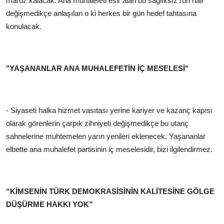
maruz kalacak. Ana muhalefeti esir alan bu sağlıksız ruh hali
değişmedikçe anlaşılan o ki herkes bir gün hedef tahtasına
konulacak.
"YAŞANANLAR ANA MUHALEFETİN İÇ MESELESİ"
- Siyaseti halka hizmet vasıtası yerine kariyer ve kazanç kapısı
olarak görenlerin çarpık zihniyeti değişmedikçe bu utanç
sahnelerine muhtemelen yarın yenileri eklenecek. Yaşananlar
elbette ana muhalefet partisinin iç meselesidir, bizi ilgilendirmez.
“KİMSENİN TÜRK DEMOKRASİSİNİN KALİTESİNE GÖLGE
DÜŞÜRME HAKKI YOK”