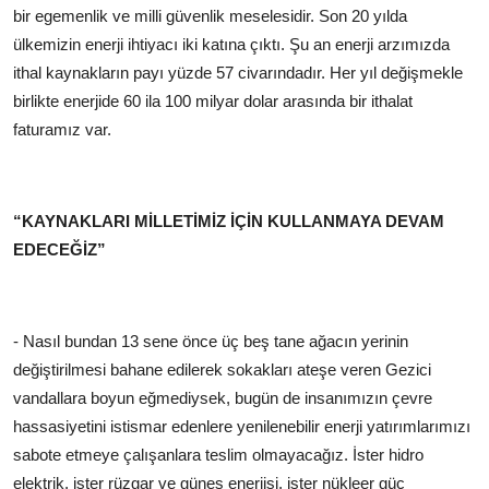
bir egemenlik ve milli güvenlik meselesidir. Son 20 yılda
ülkemizin enerji ihtiyacı iki katına çıktı. Şu an enerji arzımızda
ithal kaynakların payı yüzde 57 civarındadır. Her yıl değişmekle
birlikte enerjide 60 ila 100 milyar dolar arasında bir ithalat
faturamız var.
“KAYNAKLARI MİLLETİMİZ İÇİN KULLANMAYA DEVAM
EDECEĞİZ”
- Nasıl bundan 13 sene önce üç beş tane ağacın yerinin
değiştirilmesi bahane edilerek sokakları ateşe veren Gezici
vandallara boyun eğmediysek, bugün de insanımızın çevre
hassasiyetini istismar edenlere yenilenebilir enerji yatırımlarımızı
sabote etmeye çalışanlara teslim olmayacağız. İster hidro
elektrik, ister rüzgar ve güneş enerjisi, ister nükleer güç