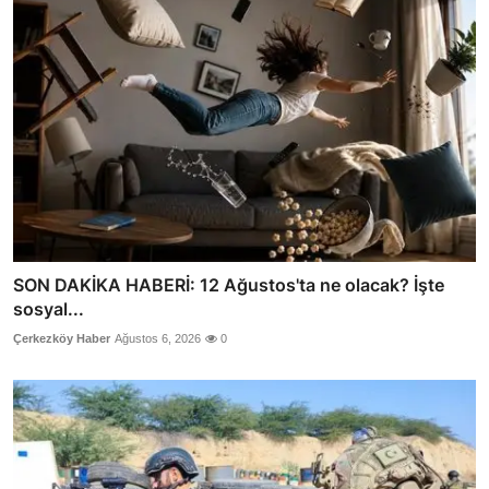
SON DAKİKA HABERİ: 12 Ağustos'ta ne olacak? İşte
sosyal...
Çerkezköy Haber
Ağustos 6, 2026
0