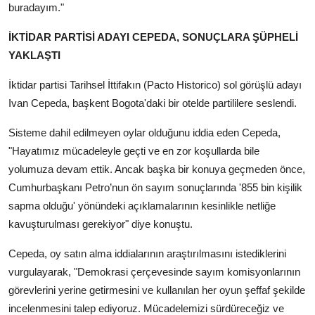
buradayım."
İKTİDAR PARTİSİ ADAYI CEPEDA, SONUÇLARA ŞÜPHELİ
YAKLAŞTI
İktidar partisi Tarihsel İttifakın (Pacto Historico) sol görüşlü adayı
Ivan Cepeda, başkent Bogota'daki bir otelde partililere seslendi.
Sisteme dahil edilmeyen oylar olduğunu iddia eden Cepeda,
"Hayatımız mücadeleyle geçti ve en zor koşullarda bile
yolumuza devam ettik. Ancak başka bir konuya geçmeden önce,
Cumhurbaşkanı Petro’nun ön sayım sonuçlarında '855 bin kişilik
sapma olduğu' yönündeki açıklamalarının kesinlikle netliğe
kavuşturulması gerekiyor" diye konuştu.
Cepeda, oy satın alma iddialarının araştırılmasını istediklerini
vurgulayarak, "Demokrasi çerçevesinde sayım komisyonlarının
görevlerini yerine getirmesini ve kullanılan her oyun şeffaf şekilde
incelenmesini talep ediyoruz. Mücadelemizi sürdüreceğiz ve