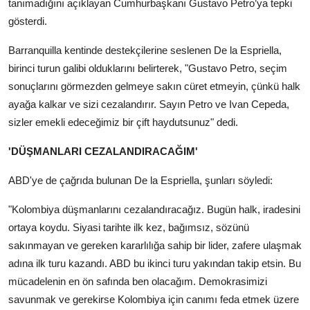
tanımadığını açıklayan Cumhurbaşkanı Gustavo Petro’ya tepki
gösterdi.
Barranquilla kentinde destekçilerine seslenen De la Espriella,
birinci turun galibi olduklarını belirterek, "Gustavo Petro, seçim
sonuçlarını görmezden gelmeye sakın cüret etmeyin, çünkü halk
ayağa kalkar ve sizi cezalandırır. Sayın Petro ve Ivan Cepeda,
sizler emekli edeceğimiz bir çift haydutsunuz" dedi.
'DÜŞMANLARI CEZALANDIRACAĞIM'
ABD'ye de çağrıda bulunan De la Espriella, şunları söyledi:
"Kolombiya düşmanlarını cezalandıracağız. Bugün halk, iradesini
ortaya koydu. Siyasi tarihte ilk kez, bağımsız, sözünü
sakınmayan ve gereken kararlılığa sahip bir lider, zafere ulaşmak
adına ilk turu kazandı. ABD bu ikinci turu yakından takip etsin. Bu
mücadelenin en ön safında ben olacağım. Demokrasimizi
savunmak ve gerekirse Kolombiya için canımı feda etmek üzere