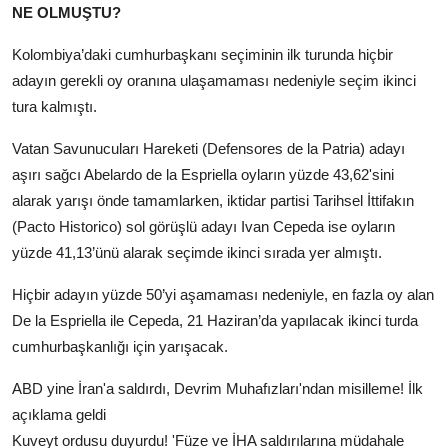
NE OLMUŞTU?
Kolombiya’daki cumhurbaşkanı seçiminin ilk turunda hiçbir
adayın gerekli oy oranına ulaşamaması nedeniyle seçim ikinci
tura kalmıştı.
Vatan Savunucuları Hareketi (Defensores de la Patria) adayı
aşırı sağcı Abelardo de la Espriella oyların yüzde 43,62'sini
alarak yarışı önde tamamlarken, iktidar partisi Tarihsel İttifakın
(Pacto Historico) sol görüşlü adayı Ivan Cepeda ise oyların
yüzde 41,13’ünü alarak seçimde ikinci sırada yer almıştı.
Hiçbir adayın yüzde 50’yi aşamaması nedeniyle, en fazla oy alan
De la Espriella ile Cepeda, 21 Haziran’da yapılacak ikinci turda
cumhurbaşkanlığı için yarışacak.
ABD yine İran'a saldırdı, Devrim Muhafızları'ndan misilleme! İlk
açıklama geldi
Kuveyt ordusu duyurdu! 'Füze ve İHA saldırılarına müdahale