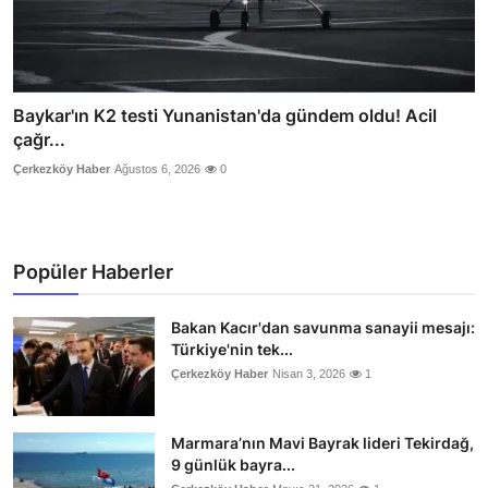
Baykar'ın K2 testi Yunanistan'da gündem oldu! Acil
çağr...
Çerkezköy Haber
Ağustos 6, 2026
0
Popüler Haberler
Bakan Kacır'dan savunma sanayii mesajı:
Türkiye'nin tek...
Çerkezköy Haber
Nisan 3, 2026
1
Marmara’nın Mavi Bayrak lideri Tekirdağ,
9 günlük bayra...