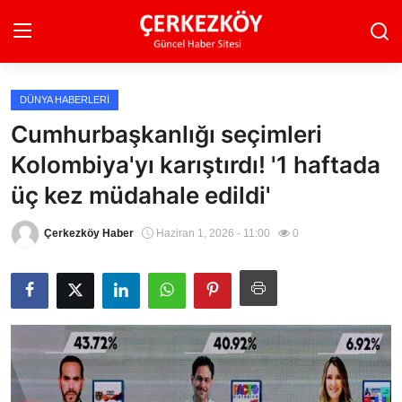
DÜNYA HABERLERI
Ana Sayfa
Cumhurbaşkanlığı seçimleri
Kolombiya'yı karıştırdı! '1 haftada
Son Dakika
üç kez müdahale edildi'
Ekonomi Haberleri
Çerkezköy Haber
Haziran 1, 2026 - 11:00
0
Magazin Haberleri
Spor Haberleri
Teknoloji Haberleri
Dünya Haberleri