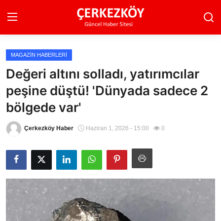
MAGAZIN HABERLERI
Ana Sayfa
Değeri altını solladı, yatırımcılar
peşine düştü! 'Dünyada sadece 2
Son Dakika
bölgede var'
Ekonomi Haberleri
Çerkezköy Haber
Haziran 1, 2026 - 15:00
0
Magazin Haberleri
Spor Haberleri
Teknoloji Haberleri
Dünya Haberleri