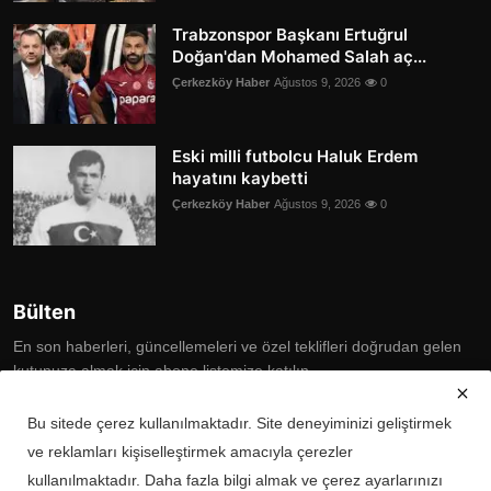
Trabzonspor Başkanı Ertuğrul
Doğan'dan Mohamed Salah aç...
Çerkezköy Haber
Ağustos 9, 2026
0
Eski milli futbolcu Haluk Erdem
hayatını kaybetti
Çerkezköy Haber
Ağustos 9, 2026
0
Bülten
En son haberleri, güncellemeleri ve özel teklifleri doğrudan gelen
kutunuza almak için abone listemize katılın
Subscribe
Bu sitede çerez kullanılmaktadır. Site deneyiminizi geliştirmek
ve reklamları kişiselleştirmek amacıyla çerezler
kullanılmaktadır. Daha fazla bilgi almak ve çerez ayarlarınızı