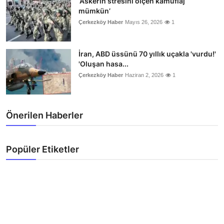
‘Askerin stresini ölçen kamuflaj
mümkün’
Çerkezköy Haber
Mayıs 26, 2026
1
İran, ABD üssünü 70 yıllık uçakla 'vurdu!'
'Oluşan hasa...
Çerkezköy Haber
Haziran 2, 2026
1
Önerilen Haberler
Popüler Etiketler