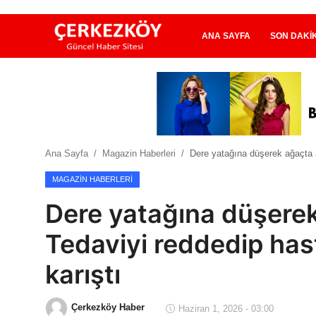
ANA SAYFA
SON DAKI
Ana Sayfa
Son Dakika
Ana Sayfa
Magazin Haberleri
Dere yatağına düşerek ağaçta a
Ekonomi Haberleri
MAGAZIN HABERLERI
Magazin Haberleri
Dere yatağına düşerek 
Spor Haberleri
Tedaviyi reddedip has
Teknoloji Haberleri
karıştı
Dünya Haberleri
Çerkezköy Haber
Haziran 1, 2026 - 03:00