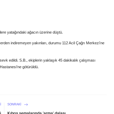
ere yatağındaki ağacın üzerine düştü.
 yerden indiremeyen yakınları, durumu 112 Acil Çağrı Merkezi'ne
 sevk edildi. S.B., ekiplerin yaklaşık 45 dakikalık çalışması
Hastanesi’ne götürüldü.
I
SONRAKI
ü
Kıbrıs semalarında ‘arma’ dalaşı