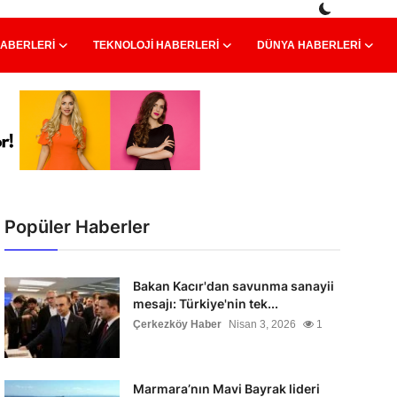
HABERLERI
TEKNOLOJI HABERLERI
DÜNYA HABERLERI
Popüler Haberler
Bakan Kacır'dan savunma sanayii
mesajı: Türkiye'nin tek...
Çerkezköy Haber
Nisan 3, 2026
1
Marmara’nın Mavi Bayrak lideri