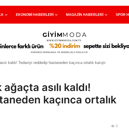
KA
EKONOMI HABERLERI
MAGAZIN HABERLERI
SPOR 
sılı kaldı! Tedaviyi reddedip hastaneden kaçınca ortalık karıştı
ağaçta asılı kaldı!
taneden kaçınca ortalık
0