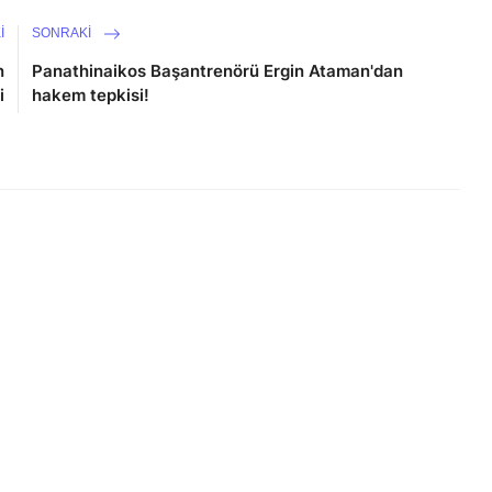
I
SONRAKI
n
Panathinaikos Başantrenörü Ergin Ataman'dan
i
hakem tepkisi!