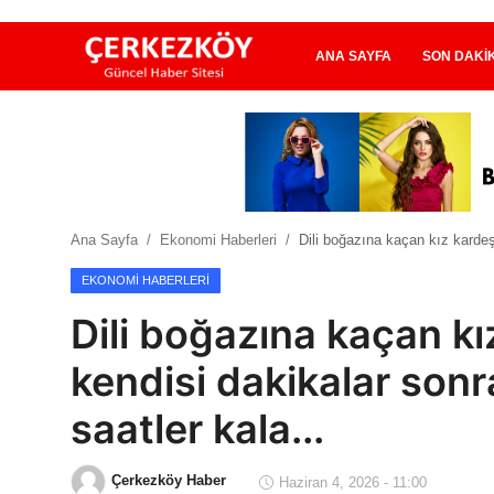
ANA SAYFA
SON DAKI
Ana Sayfa
Son Dakika
Ana Sayfa
Ekonomi Haberleri
Dili boğazına kaçan kız kardeşi
Ekonomi Haberleri
EKONOMI HABERLERI
Magazin Haberleri
Dili boğazına kaçan kı
Spor Haberleri
kendisi dakikalar son
Teknoloji Haberleri
saatler kala...
Dünya Haberleri
Çerkezköy Haber
Haziran 4, 2026 - 11:00