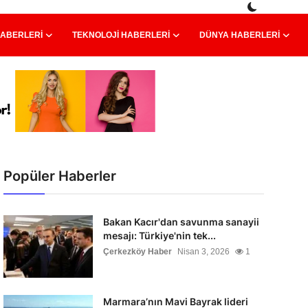
HABERLERI
TEKNOLOJI HABERLERI
DÜNYA HABERLERI
Popüler Haberler
Bakan Kacır'dan savunma sanayii
mesajı: Türkiye'nin tek...
Çerkezköy Haber
Nisan 3, 2026
1
Marmara’nın Mavi Bayrak lideri