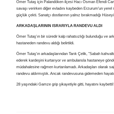
Ömer Tutaş için Palandöken ilçesi Hacı Osman Efendi Cam
savaşı verirken diğer evladını kaybeden Erzurum’un yerel
güçlük çekti. Sanatçı dostlarının yalnız bırakmadığı Hüsey
ARKADAŞLARININ ISRARIYLA RANDEVU ALDI
Ömer Tutaş'ın bir süredir kalp rahatsızlığı bulunduğu ve ark
hastaneden randevu aldığı belirtildi.
Ömer Tutaş’ın arkadaşlarından Tarık Çelik, "Sabah kahvalt
ederek kardeşini kurtarıyor ve ambulansla hastaneye gönder
müdahalesine rağmen kurtarılamadı. Arkadaşları olarak sağlı
randevu aldırmıştık. Ancak randevusuna gidemeden hayatını
28 yaşındaki Gamze grip şikayetiyle gitti, hayatını kaybetti!