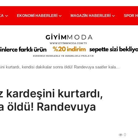
KA
EKONOMI HABERLERI
MAGAZIN HABERLERI
SPOR 
ni kurtardı, kendisi dakikalar sonra öldü! Randevuya saatler kala...
z kardeşini kurtardı,
ra öldü! Randevuya
0