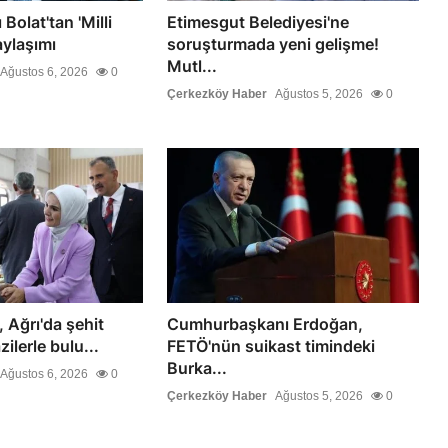
Bolat'tan 'Milli
Etimesgut Belediyesi'ne
ylaşımı
soruşturmada yeni gelişme!
Mutl...
Ağustos 6, 2026
0
Çerkezköy Haber
Ağustos 5, 2026
0
 Ağrı'da şehit
Cumhurbaşkanı Erdoğan,
zilerle bulu...
FETÖ'nün suikast timindeki
Burka...
Ağustos 6, 2026
0
Çerkezköy Haber
Ağustos 5, 2026
0