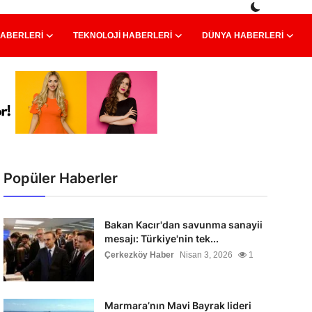
HABERLERI
TEKNOLOJI HABERLERI
DÜNYA HABERLERI
Popüler Haberler
Bakan Kacır'dan savunma sanayii
mesajı: Türkiye'nin tek...
Çerkezköy Haber
Nisan 3, 2026
1
Marmara’nın Mavi Bayrak lideri