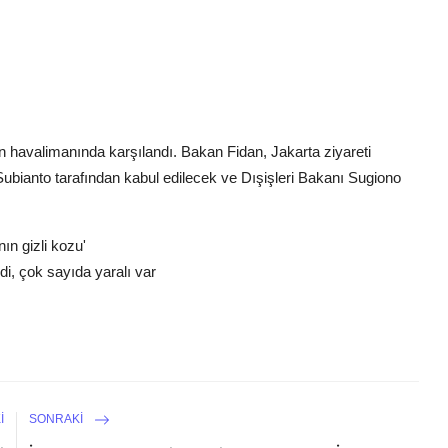
n havalimanında karşılandı. Bakan Fidan, Jakarta ziyareti
nto tarafından kabul edilecek ve Dışişleri Bakanı Sugiono
ın gizli kozu'
ldi, çok sayıda yaralı var
I
SONRAKI