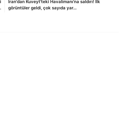
i
İran'dan Kuveyt'teki Havalimanı'na saldırı! İlk
.
görüntüler geldi, çok sayıda yar...