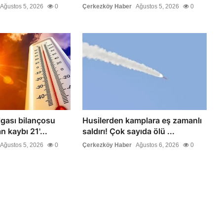
Ağustos 5, 2026
0
Çerkezköy Haber
Ağustos 5, 2026
0
lgası bilançosu
Husilerden kamplara eş zamanlı
n kaybı 21'...
saldırı! Çok sayıda ölü ...
Ağustos 5, 2026
0
Çerkezköy Haber
Ağustos 6, 2026
0