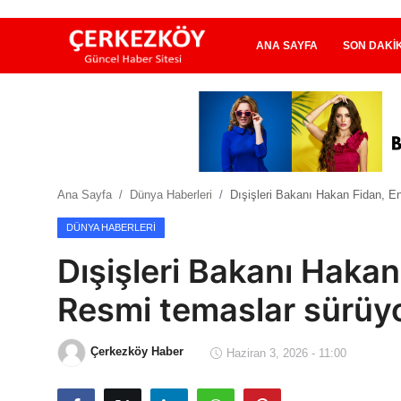
ANA SAYFA
SON DAKI
Ana Sayfa
Son Dakika
Ana Sayfa
Dünya Haberleri
Dışişleri Bakanı Hakan Fidan, E
Ekonomi Haberleri
DÜNYA HABERLERI
Magazin Haberleri
Dışişleri Bakanı Haka
Spor Haberleri
Resmi temaslar sürüy
Teknoloji Haberleri
Çerkezköy Haber
Haziran 3, 2026 - 11:00
Dünya Haberleri