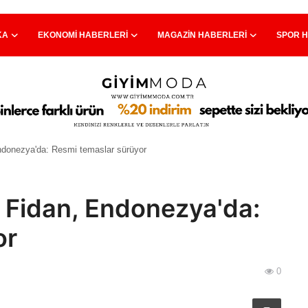
KA
EKONOMI HABERLERI
MAGAZIN HABERLERI
SPOR 
ndonezya'da: Resmi temaslar sürüyor
n Fidan, Endonezya'da:
or
0