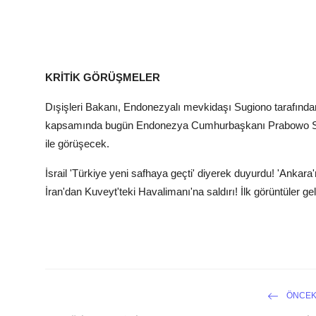
KRİTİK GÖRÜŞMELER
Dışişleri Bakanı, Endonezyalı mevkidaşı Sugiono tarafında
kapsamında bugün Endonezya Cumhurbaşkanı Prabowo Subia
ile görüşecek.
İsrail 'Türkiye yeni safhaya geçti' diyerek duyurdu! 'Ankara'n
İran'dan Kuveyt'teki Havalimanı'na saldırı! İlk görüntüler ge
ÖNCEK