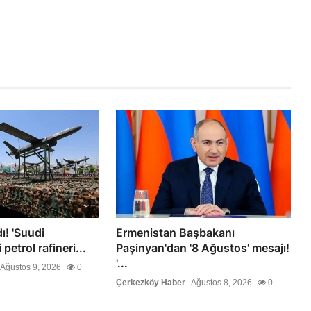
ı! 'Suudi
Ermenistan Başbakanı
petrol rafineri...
Paşinyan'dan '8 Ağustos' mesajı!
'...
Ağustos 9, 2026
0
Çerkezköy Haber
Ağustos 8, 2026
0