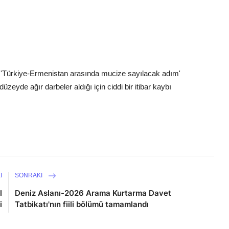
ı! 'Türkiye-Ermenistan arasında mucize sayılacak adım'
de ağır darbeler aldığı için ciddi bir itibar kaybı
I
SONRAKI
l
Deniz Aslanı-2026 Arama Kurtarma Davet
i
Tatbikatı'nın fiili bölümü tamamlandı