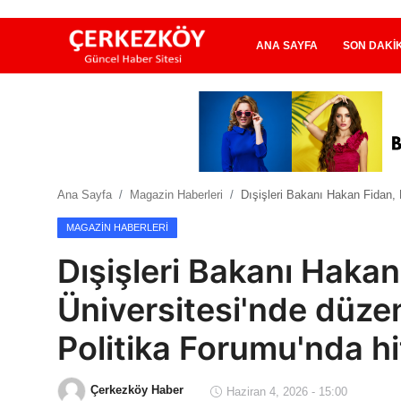
ANA SAYFA
SON DAKI
Ana Sayfa
Son Dakika
Ana Sayfa
Magazin Haberleri
Dışişleri Bakanı Hakan Fidan, 
Ekonomi Haberleri
MAGAZIN HABERLERI
Magazin Haberleri
Dışişleri Bakanı Hakan
Spor Haberleri
Üniversitesi'nde düzen
Teknoloji Haberleri
Politika Forumu'nda h
Dünya Haberleri
Çerkezköy Haber
Haziran 4, 2026 - 15:00