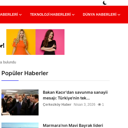
HABERLERI
TEKNOLOJI HABERLERI
DÜNYA HABERLERI
ta bulundu
Popüler Haberler
Bakan Kacır'dan savunma sanayii
mesajı: Türkiye'nin tek...
Çerkezköy Haber
Nisan 3, 2026
1
Marmara’nın Mavi Bayrak lideri