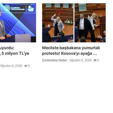
uyurdu:
Mecliste başbakana yumurtalı
6,5 milyon TL’ye
protesto! Kosova'yı ayağa ...
Çerkezköy Haber
Ağustos 9, 2026
0
Ağustos 8, 2026
0