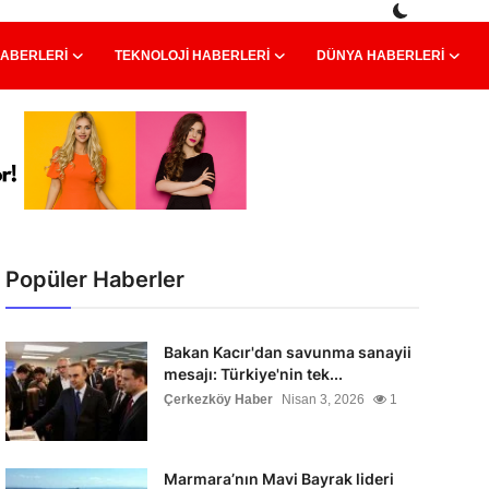
HABERLERI
TEKNOLOJI HABERLERI
DÜNYA HABERLERI
Popüler Haberler
Bakan Kacır'dan savunma sanayii
mesajı: Türkiye'nin tek...
Çerkezköy Haber
Nisan 3, 2026
1
Marmara’nın Mavi Bayrak lideri