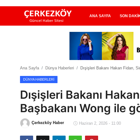
ANA SAYFA
SON DAKI
Ana Sayfa
Son Dakika
Ana Sayfa
Dünya Haberleri
Dışişleri Bakanı Hakan Fidan, S
Ekonomi Haberleri
DÜNYA HABERLERI
Magazin Haberleri
Dışişleri Bakanı Hakan
Spor Haberleri
Başbakanı Wong ile g
Teknoloji Haberleri
Çerkezköy Haber
Haziran 2, 2026 - 11:00
Dünya Haberleri