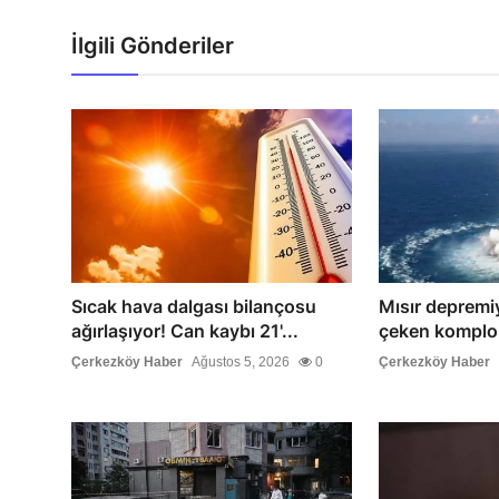
İlgili Gönderiler
Sıcak hava dalgası bilançosu
Mısır depremiyl
ağırlaşıyor! Can kaybı 21'...
çeken komplo t
Çerkezköy Haber
Ağustos 5, 2026
0
Çerkezköy Haber