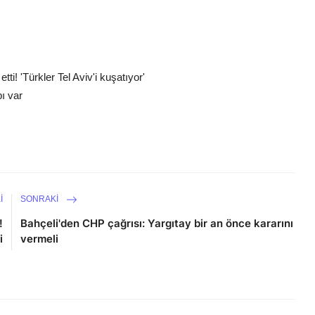
etti! 'Türkler Tel Aviv'i kuşatıyor'
ı var
I
SONRAKI
!
Bahçeli'den CHP çağrısı: Yargıtay bir an önce kararını
i
vermeli