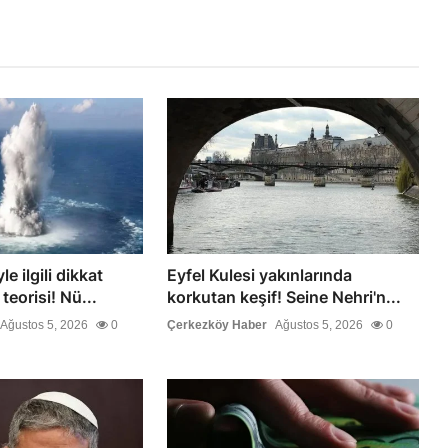
e ilgili dikkat
Eyfel Kulesi yakınlarında
eorisi! Nü...
korkutan keşif! Seine Nehri'n...
Ağustos 5, 2026
0
Çerkezköy Haber
Ağustos 5, 2026
0