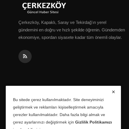
Çerkezköy, Kapaklı, Saray ve Tekirdağ'ın yerel
gündemini en doğru ve hızlı şekilde öğrenin. Gündemden
ekonomiye, spordan siyasete kadar tüm önemli olaylar.
Bu sitede çerez kullanılmaktadır. Site deneyiminizi
geliştirmek ve reklamları kişiselleştirmek amacıyla
çerezler kullanılmaktadır. Daha fazla bilgi almak ve
çerez ayarlarınızı değiştirmek için
Gizlilik Politikamızı