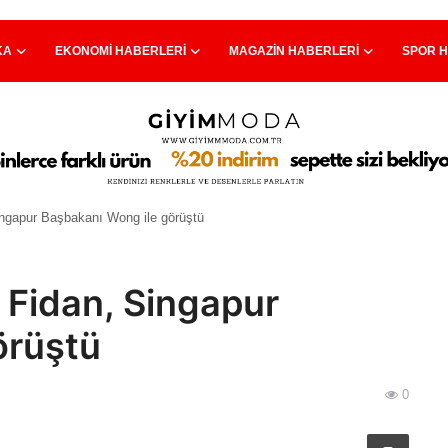
KA
EKONOMI HABERLERI
MAGAZIN HABERLERI
SPOR 
ingapur Başbakanı Wong ile görüştü
 Fidan, Singapur
örüştü
0